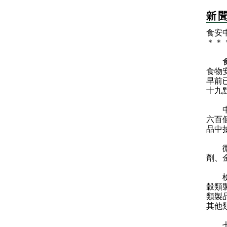
食安
＊
＊
食物
食物
早前
十九
中心
六百
品中
微生
劑、
檢測
穀類
類製
其他
七個