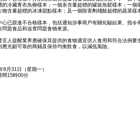
標的冷藏青衣魚柳樣本；一個汞含量超標的罐裝魚鬆樣本；一個
生物含量超標的冰凍甜點樣本；及一個除害劑殘餘超標的蔬菜樣
已跟進不合格樣本，包括通知涉事商戶有關化驗結果、指令
售問題食品和追查問題食物來源。
人提醒業界應確保其提供的食物適宜供人食用和符合法例要
則應光顧可靠的商鋪及保持均衡飲食，以減低風險。
0年8月31日（星期一）
間15時00分