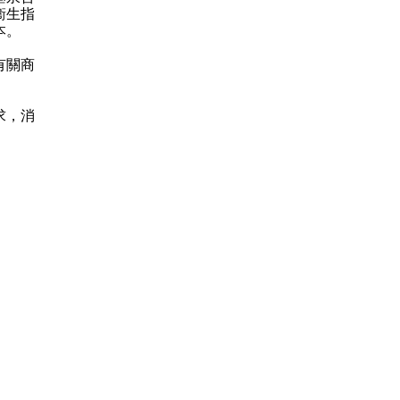
衞生指
本。
有關商
求，消