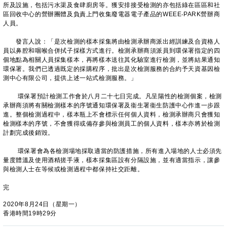
所及設施，包括污水渠及食肆廚房等。獲安排接受檢測的亦包括綠在區區和社
區回收中心的營辦團體及負責上門收集廢電器電子產品的WEEE‧PARK營辦商
人員。
發言人說：「是次檢測的樣本採集將由檢測承辦商派出經訓練及合資格人
員以鼻腔和咽喉合併拭子採樣方式進行。檢測承辦商須派員到環保署指定的四
個地點為相關人員採集樣本，再將樣本送往其化驗室進行檢測，並將結果通知
環保署。我們已透過既定的採購程序，批出是次檢測服務的合約予天資基因檢
測中心有限公司，提供上述一站式檢測服務。」
環保署預計檢測工作會於八月二十七日完成。凡呈陽性的檢測個案，檢測
承辦商須將有關檢測樣本的序號通知環保署及衞生署衞生防護中心作進一步跟
進。整個檢測過程中，樣本瓶上不會標示任何個人資料，檢測承辦商只會獲知
檢測樣本的序號，不會獲得或備存參與檢測員工的個人資料，樣本亦將於檢測
計劃完成後銷毀。
環保署會為各檢測場地採取適當的防護措施，所有進入場地的人士必須先
量度體溫及使用酒精搓手液，樣本採集區設有分隔設施，並有適當指示，讓參
與檢測人士在等候或檢測過程中都保持社交距離。
完
2020年8月24日（星期一）
香港時間19時29分