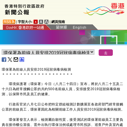
|
字型大小:
|
網頁指南
環保署為前線人員安排2019冠狀病毒病檢測
＊
＊
＊
＊
＊
＊
＊
＊
＊
＊
＊
＊
＊
＊
＊
＊
＊
＊
＊
＊
環境保護署（環保署）今日（八月二十四日）宣布，將於八月二十五及二
十六日為經常接觸公眾的共約500名前線人員，安排接受2019冠狀病毒病檢
測，以保障市民及員工的健康。
行政長官於八月七日公布把特定群組檢測計劃擴展至各政府部門經常接觸
公眾的前線員工，環保署因此為相關前線工作人員安排2019冠狀病毒病檢測。
環保署發言人表示，檢測屬自願性質，接受測試的環保署前線員工主要負
責在接待櫃位當值、需外出執行環保法例或處理市民投訴、巡查戶外及室內處