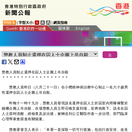
|
字型大小:
|
網頁指南
懲教人員制止還押在囚人士企圖上吊自殺
＊
＊
＊
＊
＊
＊
＊
＊
＊
＊
＊
＊
＊
＊
＊
＊
＊
＊
懲教人員昨日（八月二十一日）在小欖精神病治療中心制止一名六十歲男
性還押在囚人士企圖上吊自殺。
昨晚十一時十九分，懲教人員發現該名還押在囚人士於囚室內用睡褲繫於
鐵柵企圖上吊自殺，在場懲教人員立即召喚支援到場，並將他救下。該名在囚
人士當時清醒，經檢查及診治後，被轉送到公立醫院作進一步治理。部門臨床
心理學家會跟進有關個案。
懲教署發言人表示：「本署一直採取一切可行措施，包括行政安排、改良