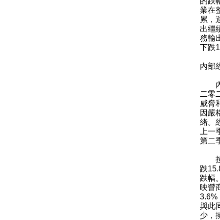
的跌
業在
累，
出繼
務輸
下跌1
內部
內部
二零
威脅
因嚴
緒。
上一
第二
按本
跌1
跌幅
映營
3.
與此
少，