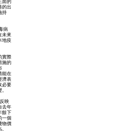
正面的
港的出
施持
毒病
在未來
本地疫
。
的實際
措施的
布
情能在
經濟表
取必要
礎。
，反映
自去年
年餘下
的一個
費物價
%。