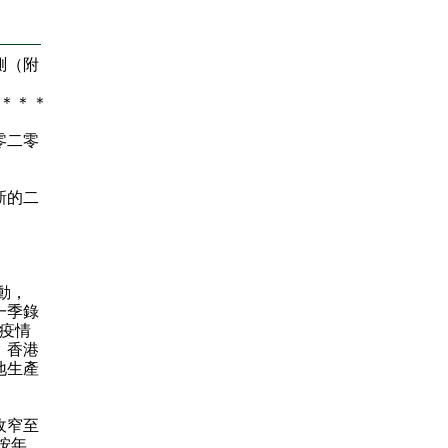
測（附
＊
＊
＊
零二零
新的二
動，
一季錄
地疫情
，香港
地生產
收窄至
按年