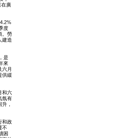
業在廣
.2%
季度
頓。勞
人建造
，是
年來
及六月
提供緩
月和六
氣氛有
回升，
行和政
覆不
續困