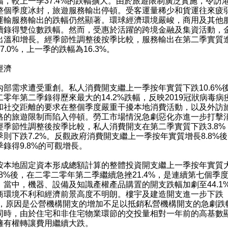
幅，較上一季37.4%的跌幅擴大。由於旅遊限制廣泛實施，令訪
整個季度冰封，旅遊服務輸出停頓。受客運量稀少和貨運往來疲
運輸服務輸出的跌幅仍然顯著。環球經濟環境嚴峻，商用及其他
續錄得雙位數跌幅。然而，受惠於活躍的跨境金融及集資活動，
出溫和增長。經季節性調整後按季比較，服務輸出在第二季實質
7.0%，上一季的跌幅為16.3%。
經濟
需求遭受重創。私人消費開支繼上一季按年實質下跌10.6%
二零年第二季錄得歷來最大的14.2%跌幅，反映2019冠狀病毒病
和社交距離的要求在整個季度嚴重干擾本地消費活動，以及外訪
格的旅遊限制而陷入停頓。勞工市場情況急劇惡化亦進一步打擊
經季節性調整後按季比較，私人消費開支在第二季實質下跌3.8%
季則下跌7.2%。反觀政府消費開支繼上一季按年實質增長8.8%
季錄得9.8%的可觀增長。
地固定資本形成總額計算的整體投資開支繼上一季按年實質
5.8%後，在二零二零年第二季繼續急挫21.4%，是連續第七個季
。當中，機器、設備及知識產權產品購置的開支跌幅加劇至44.1
商環境不利和經濟前景高度不明朗。樓宇及建造開支進一步下跌
6%，原因是公營機構開支的增加不足以抵銷私營機構開支的急劇跌
同時，由於住宅和非住宅物業環節的交投量相對一年前的高基數
擁有權轉讓費用繼續大跌。