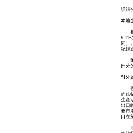
詳細
本地
根據
9.
同）
紀錄
附表
部分
對外
整體
的跌
生產
出口
要市
口在
服務