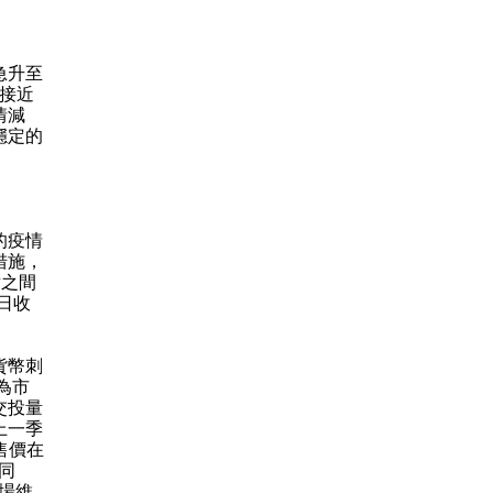
急升至
為接近
情減
穩定的
的疫情
措施，
點之間
三日收
貨幣刺
為市
交投量
上一季
售價在
同
場維