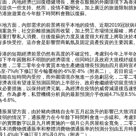
方面，內地經濟已回復穩健增長，應會在艱難的外圍環境下為香
現提供一些支持。然而，疫情不斷變化，加上廣泛的旅遊限制措
訪港旅遊業在今年餘下時間料會難以復蘇。
方面，內部需求的前景將視乎本地的疫情。近期2019冠狀病
個案急升，社交距離措施因而收緊，加上勞工市場情況嚴峻，將
嚴重打擊私人消費。往後復蘇的力度及速度很大程度上將取決於
有多快受控。這亦會是影響營商氣氛及固定資產投資的主要因素
的短期經濟前景仍然有高度的不確定性。考慮到今年上半年
和下半年困難和不明朗的經濟環境，但同時計及政府大規模紓緩
效應，二零二零年全年實質本地生產總值增長預測由四月底時宣
4%至-7%向下修訂至今輪覆檢的-6%至-8%（附表二）。若目前這
情能在短時間內受控，而外圍環境亦無進一步急劇惡化，二零二
經濟表現有望達至預測區間的上半部分。政府會繼續密切留意情
取必要措施，以保持經濟元氣，為經濟在疫情的威脅減退後迅速
礎。作為參考，私營機構分析員的最新預測介乎收縮4.7%至8.5
-6.6%。
展望方面，由於豬肉價格自去年五月起急升的影響已大致消
疲弱的情況下，通脹壓力在今年餘下時間料會進一步緩和。考慮
年的實際數字以及九月將實施的一個月公共房屋租金寬免，二零
基本消費物價通脹率和整體消費物價通脹率的預測分別由五月時
%及1.4%向下修訂至1.8%及0.8%（附表二）。