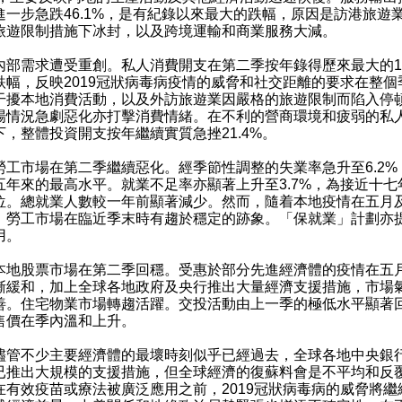
進一步急跌46.1%，是有紀錄以來最大的跌幅，原因是訪港旅遊
旅遊限制措施下冰封，以及跨境運輸和商業服務大減。
內部需求遭受重創。私人消費開支在第二季按年錄得歷來最大的14
跌幅，反映2019冠狀病毒病疫情的威脅和社交距離的要求在整個
干擾本地消費活動，以及外訪旅遊業因嚴格的旅遊限制而陷入停
場情況急劇惡化亦打擊消費情緒。在不利的營商環境和疲弱的私
下，整體投資開支按年繼續實質急挫21.4%。
勞工市場在第二季繼續惡化。經季節性調整的失業率急升至6.2%
五年來的最高水平。就業不足率亦顯著上升至3.7%，為接近十七
位。總就業人數較一年前顯著減少。然而，隨着本地疫情在五月
，勞工市場在臨近季末時有趨於穩定的跡象。「保就業」計劃亦
用。
本地股票市場在第二季回穩。受惠於部分先進經濟體的疫情在五
漸緩和，加上全球各地政府及央行推出大量經濟支援措施，市場
善。住宅物業市場轉趨活躍。交投活動由上一季的極低水平顯著
售價在季內溫和上升。
儘管不少主要經濟體的最壞時刻似乎已經過去，全球各地中央銀
已推出大規模的支援措施，但全球經濟的復蘇料會是不平均和反
在有效疫苗或療法被廣泛應用之前，2019冠狀病毒病的威脅將繼