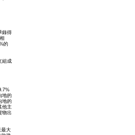
季錄得
計相
%的
支組成
.7%
內地的
內地的
其他主
貨物出
來最大