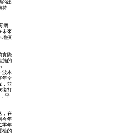
港的出
施持
毒病
在未來
本地疫
。
的實際
措施的
布
一波本
零年全
況，並
恢復打
%，平
退，在
到今年
二零年
覆檢的