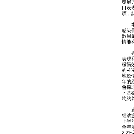
發展
口表
續，
本地
感染
數周
情能
香港
表現
緩衝
的-
地疫
年的
會採
下基
均約為
通脹
經濟
上半
全年
2.2