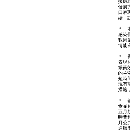
擾環
發展
口表
續，
＊ 
感染
數周
情能
＊ 
表現
緩衝
的-
短時
現有
措施
＊ 
食品
五月
時間
月公
通脹率