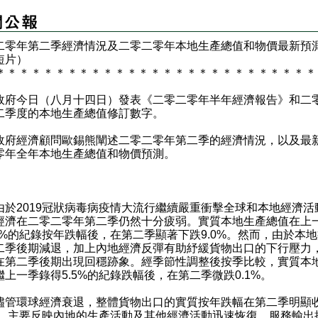
二零年第二季經濟情況
及二零二零年本地生產總值和物價最新預
短片）
＊
＊
＊
＊
＊
＊
＊
＊
＊
＊
＊
＊
＊
＊
＊
＊
＊
＊
＊
＊
＊
＊
＊
＊
＊
＊
＊
今日（八月十四日）發表《二零二零年半年經濟報告》和二
二季度的本地生產總值修訂數字。
經濟顧問歐錫熊闡述二零二零年第二季的經濟情況，以及最
零年全年本地生產總值和物價預測。
由於2019冠狀病毒病疫情大流行繼續嚴重衝擊全球和本地經濟活
經濟在二零二零年第二季仍然十分疲弱。實質本地生產總值在上
.1%的紀錄按年跌幅後，在第二季顯著下跌9.0%。然而，由於本
二季後期減退，加上內地經濟反彈有助紓緩貨物出口的下行壓力
在第二季後期出現回穩跡象。經季節性調整後按季比較，實質本
繼上一季錄得5.5%的紀錄跌幅後，在第二季微跌0.1%。
儘管環球經濟衰退，整體貨物出口的實質按年跌幅在第二季明顯
4%，主要反映內地的生產活動及其他經濟活動迅速恢復。服務輸出