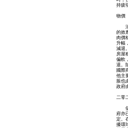
持疲
物價
消費
的效
肉價
升幅
減退
房屋
偏軟
退。
國際
他主
脹也
政府
二零
儘管
府亦
定。
擾環