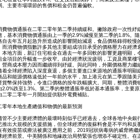
弱。主要市場環節的售價和租金仍普遍偏軟。
物價通脹在二零二零年第二季持續緩和。撇除政府一次性紓
應，基本消費物價通脹由上一季的2.9%減慢至第二季的1.8%。
格自去年五月起急升所造成的影響開始減退，食品價格錄得較慢
，而消費物價指數許多其他主要組成項目承受的價格壓力在經濟
。本地方面，新訂住宅租金在過去一年多回軟的影響更趨明顯，
租金項目的升幅進一步收窄。由於經濟狀況疲弱，工資及商業樓
，營商成本壓力因而繼續得到紓緩。與此同時，外圍價格壓力繼
隨着全球經濟陷入深度衰退，多個主要進口來源地的通脹率明顯
商品和能源價格遠低於一年前的水平，加上港元在第二季跟隨美
要貨幣保持強勢，令進口價格的按年跌幅擴大。同期，整體消費
由2.0%跌至1.3%。第二季的整體通脹率低於基本通脹率，主要
由二零二零年一月開始提供額外電費補貼。
二零年本地生產總值和物價的最新預測
不少主要經濟體的最壞時刻似乎已經過去，全球各地中央銀
已推出大規模的支援措施，但全球經濟的復蘇料會是不平均和反
在有效疫苗或療法被廣泛應用之前，2019冠狀病毒病的威脅將繼
球經濟前景。中美關係和地緣政治局勢緊張也增添不確定性。在