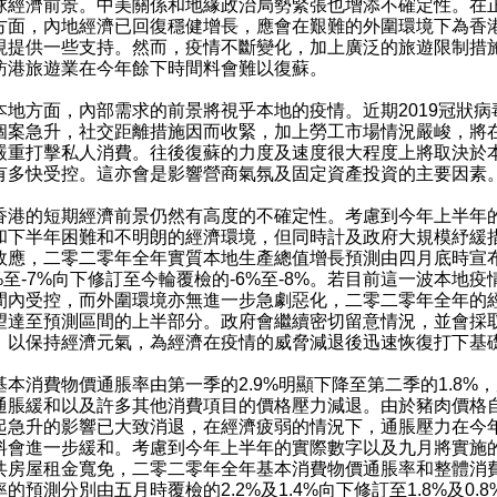
球經濟前景。中美關係和地緣政治局勢緊張也增添不確定性。在
方面，內地經濟已回復穩健增長，應會在艱難的外圍環境下為香
現提供一些支持。然而，疫情不斷變化，加上廣泛的旅遊限制措
訪港旅遊業在今年餘下時間料會難以復蘇。
本地方面，內部需求的前景將視乎本地的疫情。近期2019冠狀病
個案急升，社交距離措施因而收緊，加上勞工市場情況嚴峻，將
嚴重打擊私人消費。往後復蘇的力度及速度很大程度上將取決於
有多快受控。這亦會是影響營商氣氛及固定資產投資的主要因素
香港的短期經濟前景仍然有高度的不確定性。考慮到今年上半年
和下半年困難和不明朗的經濟環境，但同時計及政府大規模紓緩
效應，二零二零年全年實質本地生產總值增長預測由四月底時宣
4%至-7%向下修訂至今輪覆檢的-6%至-8%。若目前這一波本地疫
間內受控，而外圍環境亦無進一步急劇惡化，二零二零年全年的
望達至預測區間的上半部分。政府會繼續密切留意情況，並會採
，以保持經濟元氣，為經濟在疫情的威脅減退後迅速恢復打下基
基本消費物價通脹率由第一季的2.9%明顯下降至第二季的1.8%
通脹緩和以及許多其他消費項目的價格壓力減退。由於豬肉價格
起急升的影響已大致消退，在經濟疲弱的情況下，通脹壓力在今
料會進一步緩和。考慮到今年上半年的實際數字以及九月將實施
共房屋租金寬免，二零二零年全年基本消費物價通脹率和整體消
的預測分別由五月時覆檢的2.2%及1.4%向下修訂至1.8%及0.8