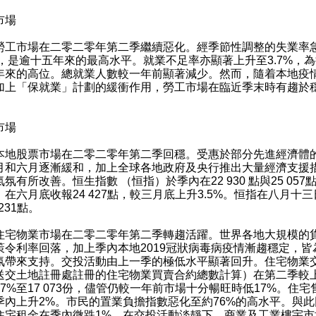
市場
市場在二零二零年第二季繼續惡化。經季節性調整的失業率
2%，是逾十五年來的最高水平。就業不足率亦顯著上升至3.7%，
年來的高位。總就業人數較一年前顯著減少。然而，隨着本地疫
加上「保就業」計劃的緩衝作用，勞工市場在臨近季末時有趨於
。
市場
股票市場在二零二零年第二季回穩。受惠於部分先進經濟體
月和六月逐漸緩和，加上全球各地政府及央行推出大量經濟支援
氛有所改善。恒生指數 （恒指）於季內在22 930 點與25 057
，在六月底收報24 427點，較三月底上升3.5%。恒指在八月十
 231點。
物業市場在二零二零年第二季轉趨活躍。世界各地大規模的
策令利率回落，加上季內本地2019冠狀病毒病疫情漸趨穩定，皆
氛帶來支持。交投活動由上一季的極低水平顯著回升。住宅物業
送交土地註冊處註冊的住宅物業買賣合約總數計算）在第二季較
67%至17 073份，儘管仍較一年前市場十分暢旺時低17%。住宅
季內上升2%。市民的置業負擔指數惡化至約76%的高水平。與此
住宅租金在季內微跌1%。在交投活動淡靜下，商業及工業樓宇市