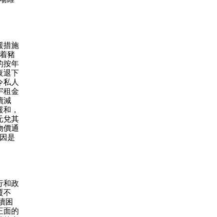
緩措施
隨着豬
的按年
衰退下
令私人
宇租金
續減
緩和，
元兌其
物價通
原因是
行和政
覆不
續困
正面的