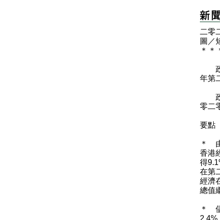
二零
圖／
＊
＊
政府
年第
政府
零二
要點
＊ 
香港
得9
在第
經濟
總值
＊ 
2.