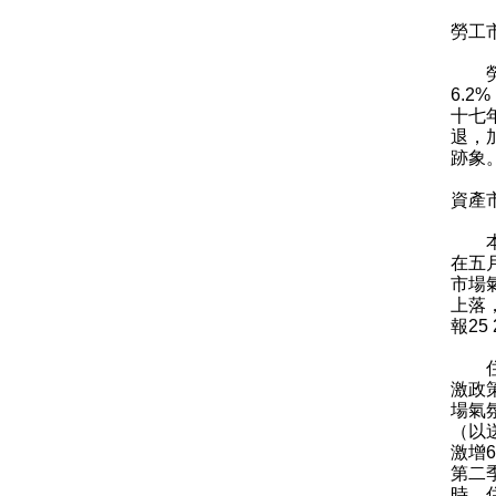
勞工
勞工
6.
十七
退，
跡象
資產
本地
在五
市場氣
上落
報25
住宅
激政
場氣
（以
激增
第二
時，