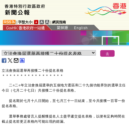
|
字型大小:
|
網頁指南
立法會換屆選舉再接獲二十份提名表格
＊
＊
＊
＊
＊
＊
＊
＊
＊
＊
＊
＊
＊
＊
＊
＊
＊
二○二○年立法會換屆選舉的五個地方選區和二十九個功能界別的選舉主任
今日（七月二十七日）共接獲二十份提名表格。
提名期於七月十八日開始，至七月三十一日結束，至今共接獲一百零一份
提名表格。
選舉事務處發言人提醒獲提名人士盡早遞交提名表格，以便有足夠時間在
截止提名前更正表格內可能出現的錯漏。