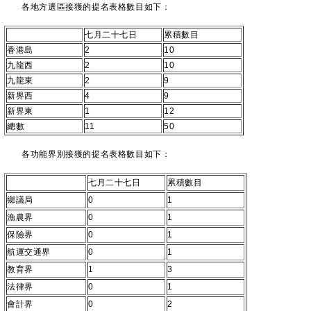
各地方選區接獲的提名表格數目如下：
七月二十七日
累積數目
香港島
2
10
九龍西
2
10
九龍東
2
9
新界西
4
9
新界東
1
12
總數
11
50
各功能界別接獲的提名表格數目如下：
七月二十七日
累積數目
鄉議局
0
1
漁農界
0
1
保險界
0
1
航運交通界
0
1
教育界
1
3
法律界
0
1
會計界
0
2