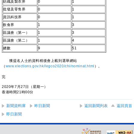
紡織及製衣界
0
1
批發及零售界
0
1
資訊科技界
0
1
飲食界
1
3
區議會（第一）
1
3
區議會（第二）
1
4
總數
9
51
獲提名人士的資料稍後會上載到選舉網站
（
www.elections.gov.hk/legco2020/chi/nominat.html
）。
完
2020年7月27日（星期一）
香港時間21時00分
新聞資料庫
昨日新聞
返回新聞列表
返回頁首
即日新聞