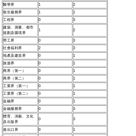
醫學界
1
2
衞生服務界
1
1
工程界
0
3
建築、測量、都市
1
2
規劃及園境界
勞工界
0
3
社會福利界
2
3
地產及建造界
0
1
旅遊界
0
1
商界（第一）
0
1
商界（第二）
0
1
工業界（第一）
0
1
工業界（第二）
0
1
金融界
0
1
金融服務界
0
3
體育、演藝、文化
0
3
及出版界
進出口界
0
1