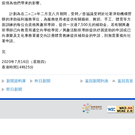
疫情為他們帶來的影響。
計劃為在二○二○年二月至八月期間，受聘／曾協議受聘於社署津助機構營
辦的津助福利服務單位，為服務使用者提供有關藝術、舞蹈、手工、體育等方
面訓練的每位合資格興趣班導師，提供一次過7,500元的補助金。若有關興趣
班導師已向教育局遞交向學校學習／興趣活動班導師提供紓困資助的申請或已
向康樂及文化事務署遞交向註冊體育教練提供補助金的申請，則無需重複向社
署申請。
完
2020年7月16日（星期四）
香港時間14時25分
新聞資料庫
昨日新聞
返回新聞列表
返回頁首
即日新聞