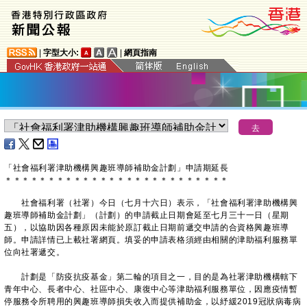
|
字型大小:
|
網頁指南
「社會福利署津助機構興趣班導師補助金計劃」申請期延長
＊
＊
＊
＊
＊
＊
＊
＊
＊
＊
＊
＊
＊
＊
＊
＊
＊
＊
＊
＊
＊
＊
＊
＊
＊
＊
社會福利署（社署）今日（七月十六日）表示，「社會福利署津助機構興
趣班導師補助金計劃」（計劃）的申請截止日期會延至七月三十一日（星期
五），以協助因各種原因未能於原訂截止日期前遞交申請的合資格興趣班導
師。申請詳情已上載社署網頁。填妥的申請表格須經由相關的津助福利服務單
位向社署遞交。
計劃是「防疫抗疫基金」第二輪的項目之一，目的是為社署津助機構轄下
青年中心、長者中心、社區中心、康復中心等津助福利服務單位，因應疫情暫
停服務令所聘用的興趣班導師損失收入而提供補助金，以紓緩2019冠狀病毒病