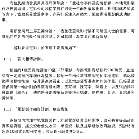
商務及經濟發展局局長邱騰華說：「受社會事件及疫情影響，本地電影製
作及投資縮減，電影公司和從業員在過去一年面對嚴峻挑戰，政府因此希望多
管齊下，協助業界渡過寒冬，亦為行業注入新動力，延續香港電影的成功故
事。」
電影發展局主席王英偉說：「措施覆蓋電影行業不同層面人士的需要，可
讓他們在各自的崗位發揮才能，各司其職，為業界迎來新氣息。」
「起動香港電影」的五項主要措施如下：
（一）「薪火相傳計劃」
預留約1億元資助開拍10至12部電影，每部電影資助額約900萬元，並邀
請有一定資歷的導演作為監製，夥拍一至兩位新進導演開拍本地電影，藉此鼓
勵導演提攜後輩，提升港產片質素，以及增加優質港產片的製作量。已接受邀
請參與第一輪計劃的導演有爾冬陞、王家衛、陳可辛、陳嘉上，以及張婉婷和
羅啟銳（組合），他們將分別夥拍新進導演王德健、徐梓竣、黃進、巢志豪和
黃綺琳。
（二）「電影製作融資計劃」放寬措施
為短期內增加本地電影製作，紓緩電影從業員的困境，政府將會提高政府
實際融資額、讓投資者優先收回一半投資，以及提早發放政府融資。預計將有
超過10部電影製作受惠，涉及政府融資共1億元。