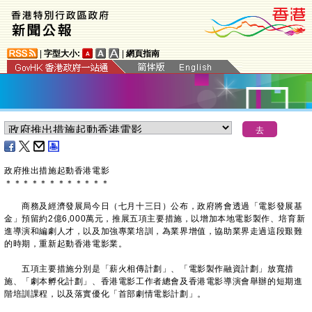
|
字型大小:
|
網頁指南
政府推出措施起動香港電影
＊
＊
＊
＊
＊
＊
＊
＊
＊
＊
＊
＊
商務及經濟發展局今日（七月十三日）公布，政府將會透過「電影發展基
金」預留約2億6,000萬元，推展五項主要措施，以增加本地電影製作、培育新
進導演和編劇人才，以及加強專業培訓，為業界增值，協助業界走過這段艱難
的時期，重新起動香港電影業。
五項主要措施分別是「薪火相傳計劃」、「電影製作融資計劃」放寬措
施、「劇本孵化計劃」、香港電影工作者總會及香港電影導演會舉辦的短期進
階培訓課程，以及落實優化「首部劇情電影計劃」。