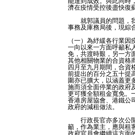
能達到成效。與此同時
濟在疫情受控後盡快復
就郭議員的問題，我
事務及庫務局後，現綜
（一）為紓緩各行業因
一向以來一方面呼籲私
免，共渡時艱，另一方
其他相關物業的合資格
四月至九月期間，合資
前提出的百分之五十提
圍亦已擴大，以涵蓋更
施而須全面停業的政府
更可獲全額租金寬免。
香港房屋協會、港鐵公
政府的減租做法。
行政長官亦多次公開
籲，作為業主，應與租
政府官員會繼續這方面