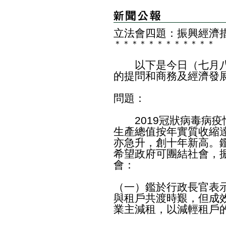
立法會四題：振興經濟
＊
＊
＊
＊
＊
＊
＊
＊
＊
＊
＊
＊
以下是今日（七月八
的提問和商務及經濟發
問題：
2019冠狀病毒病疫
生產總值按年實質收縮
亦急升，創十年新高。
希望政府可團結社會，
會：
（一）鑑於行政長官表
與租戶共渡時艱，但成
業主減租，以減輕租戶