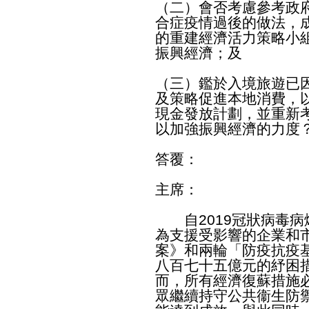
（二）會否考慮參考政
合症疫情過後的做法，
的重建經濟活力策略小
振興經濟；及
（三）鑑於入境旅遊已
及策略促進本地消費，
現金發放計劃，並重新
以加強振興經濟的力度
答覆：
主席：
自2019冠狀病毒病
為支援受影響的企業和
案》和兩輪「防疫抗疫
八百七十五億元的紓困
而，所有經濟復蘇措施
眾繼續持守公共衞生防