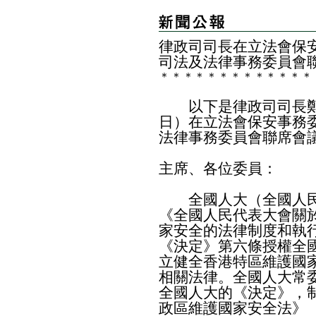
律政司司長在立法會保
司法及法律事務委員會
＊
＊
＊
＊
＊
＊
＊
＊
＊
＊
＊
＊
＊
以下是律政司司長鄭
日）在立法會保安事務
法律事務委員會聯席會
主席、各位委員：
全國人大（全國人民
《全國人民代表大會關
家安全的法律制度和執
《決定》第六條授權全
立健全香港特區維護國
相關法律。全國人大常
全國人大的《決定》，
政區維護國家安全法》