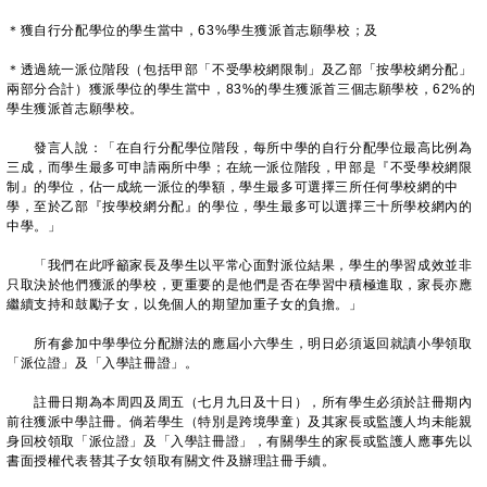
＊獲自行分配學位的學生當中，63%學生獲派首志願學校；及
＊透過統一派位階段（包括甲部「不受學校網限制」及乙部「按學校網分配」
兩部分合計）獲派學位的學生當中，83%的學生獲派首三個志願學校，62%的
學生獲派首志願學校。
發言人說：「在自行分配學位階段，每所中學的自行分配學位最高比例為
三成，而學生最多可申請兩所中學；在統一派位階段，甲部是『不受學校網限
制』的學位，佔一成統一派位的學額，學生最多可選擇三所任何學校網的中
學，至於乙部『按學校網分配』的學位，學生最多可以選擇三十所學校網內的
中學。」
「我們在此呼籲家長及學生以平常心面對派位結果，學生的學習成效並非
只取決於他們獲派的學校，更重要的是他們是否在學習中積極進取，家長亦應
繼續支持和鼓勵子女，以免個人的期望加重子女的負擔。」
所有參加中學學位分配辦法的應屆小六學生，明日必須返回就讀小學領取
「派位證」及「入學註冊證」。
註冊日期為本周四及周五（七月九日及十日），所有學生必須於註冊期內
前往獲派中學註冊。倘若學生（特別是跨境學童）及其家長或監護人均未能親
身回校領取「派位證」及「入學註冊證」，有關學生的家長或監護人應事先以
書面授權代表替其子女領取有關文件及辦理註冊手續。