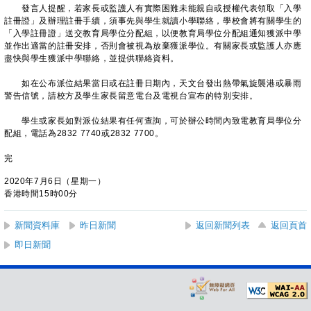
發言人提醒，若家長或監護人有實際困難未能親自或授權代表領取「入學
註冊證」及辦理註冊手續，須事先與學生就讀小學聯絡，學校會將有關學生的
「入學註冊證」送交教育局學位分配組，以便教育局學位分配組通知獲派中學
並作出適當的註冊安排，否則會被視為放棄獲派學位。有關家長或監護人亦應
盡快與學生獲派中學聯絡，並提供聯絡資料。
如在公布派位結果當日或在註冊日期內，天文台發出熱帶氣旋襲港或暴雨
警告信號，請校方及學生家長留意電台及電視台宣布的特別安排。
學生或家長如對派位結果有任何查詢，可於辦公時間內致電教育局學位分
配組，電話為2832 7740或2832 7700。
完
2020年7月6日（星期一）
香港時間15時00分
新聞資料庫
昨日新聞
返回新聞列表
返回頁首
即日新聞