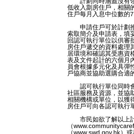
計劃同時涵蓋沒有領
低收入劏房住戶，相關
住戶每月入息中位數的7
申請住戶可於計劃推
索取簡介及申請表，填
回認可執行單位以供審
房住戶遞交的資料處理
居環境和確認其受惠資
表及文件起計的六個月
員會根據多元化及具彈
戶協商並協助選購合適
認可執行單位同時會
社區服務及資源，並協
相關機構或單位，以獲
房住戶可向各認可執行
市民如欲了解以上計
（
www.communitycaref
（
www.swd.gov.hk
）或