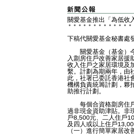
關愛基金推出
「
為低收
＊
＊
＊
＊
＊
＊
＊
＊
＊
＊
＊
＊
＊
下稿代關愛基金秘書處
關愛基金（基金）今
入劏房住戶改善家居援
收入住戶之家居環境及
繫。計劃為期兩年，由
此，社署已委託香港社
機構負責統籌計劃，夥
助推行計劃。
每個合資格劏房住戶
過非現金資助津貼。非
戶8,500元、二人住戶10
及四人或以上住戶13,
（一）進行簡單家居改