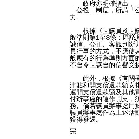
政府亦明確指出，《
「公投」制度，所謂「
力。
根據《區議員及區議
般準則第1至3條：區
誠信、公正、客觀判斷
員行事的方式，不應使
般應有的行為準則方面
不會令區議會的信譽受
此外，根據《有關香
津貼和開支償還款額安
運開支償還款額及其他
付辦事處的運作開支，
務。倘若議員辦事處用
議員辦事處作為上述活
獲得發還。
完