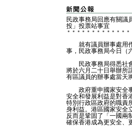
民政事務局回應有關議
投」投票站事宜
＊
＊
＊
＊
＊
＊
＊
＊
＊
＊
＊
＊
＊
就有議員辦事處用作
事，民政事務局今日（
民政事務局得悉社會
將於六月二十日舉辦所
有區議員的辦事處當天
政府重申國家安全事
安全和發展利益是對香
特別行政區政府的職責
身利益。港區國家安全
反而是鞏固了「一國兩
確保香港成為更安全、