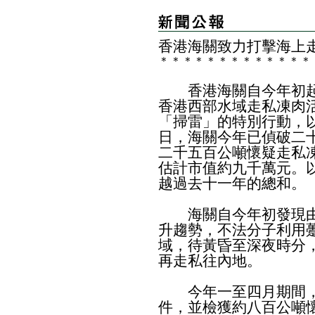
香港海關致力打擊海上
＊
＊
＊
＊
＊
＊
＊
＊
＊
＊
＊
＊
＊
香港海關自今年初起
香港西部水域走私凍肉
「掃雷」的特別行動，
日，海關今年已偵破二
二千五百公噸懷疑走私
估計市值約九千萬元。
越過去十一年的總和。
海關自今年初發現由
升趨勢，不法分子利用
域，待黃昏至深夜時分
再走私往內地。
今年一至四月期間，
件，並檢獲約八百公噸