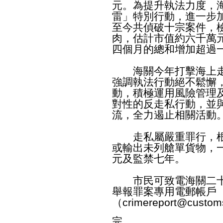
元。為提升執法力度，
雷」特別行動，進一步
至今共偵破十宗案件，
肉，估計市值約六千萬
四個月的總和增加超過
海關今年打擊海上走
強調執法行動絕不鬆懈
動，積極運用風險管理
對性的反走私行動，並
流，全力遏止相關活動
走私屬嚴重罪行，根
或輸出未列艙單貨物，
元及監禁七年。
市民可致電海關二十四小
舉報罪案專用電郵帳戶
（
crimereport@custom
完