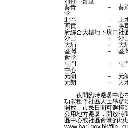
涌社區會堂
葵青 － 葵涌葵
堂
北區 － 上水龍運
西貢 － 將軍澳坑
府綜合大樓地下坑口社
沙田 － 沙田隆
大埔 － 大埔鄉
荃灣 － 荃灣梨
會堂
屯門 － 屯門蝴
中心
元朗 － 元朗朗
元朗 － 天水圍
夜間臨時避暑中心在
功能租予社區人士舉辦
開放。市民日間可選擇
公用地方避暑，開放時
區中心或社區會堂的地
www.had.gov.hk/file_m