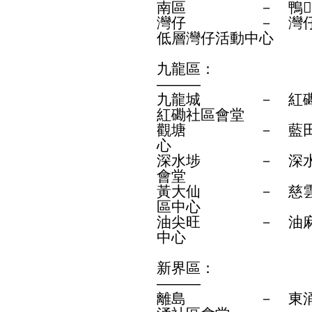
南區 － 鴨洲
灣仔 － 灣仔皇后
低層灣仔活動中心
九龍區：
———
九龍城 － 紅磡庇
紅磡社區會堂
觀塘 － 藍田啟田
心
深水埗 － 深水埗
會堂
黃大仙 － 慈雲山
區中心
油尖旺 － 油麻地
中心
新界區：
———
離島 － 東涌文東