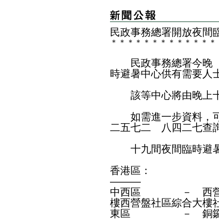
民政事務總署開放夜間
＊
＊
＊
＊
＊
＊
＊
＊
＊
＊
＊
＊
＊
民政事務總署今晚（
時避暑中心供有需要人
該等中心將由晚上十
如需進一步資料，可
二五七二 八四二七查
十九間夜間臨時避暑
香港區：
———
中西區 － 西營盤
樓西營盤社區綜合大樓
東區 － 銅鑼灣福