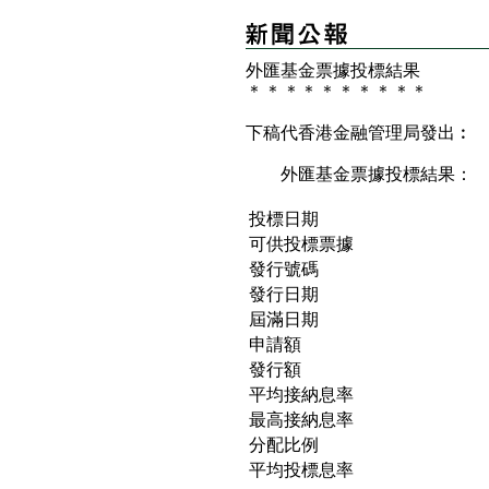
外匯基金票據投標結果
＊
＊
＊
＊
＊
＊
＊
＊
＊
＊
下稿代香港金融管理局發出︰
外匯基金票據投標結果：
投標日期
可供投標票據
發行號碼
發行日期
屆滿日期
申請額
發行額
平均接納息率
最高接納息率
分配比例
平均投標息率