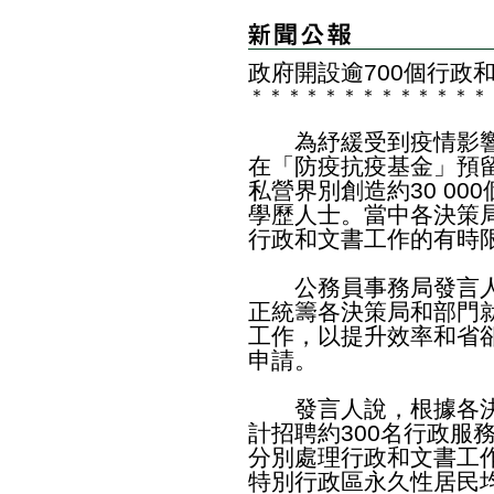
政府開設逾700個行政
＊
＊
＊
＊
＊
＊
＊
＊
＊
＊
＊
＊
＊
為紓緩受到疫情影響
在「防疫抗疫基金」預
私營界別創造約30 0
學歷人士。當中各決策局
行政和文書工作的有時
公務員事務局發言人
正統籌各決策局和部門就
工作，以提升效率和省
申請。
發言人說，根據各決
計招聘約300名行政服
分別處理行政和文書工
特別行政區永久性居民