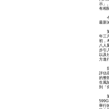
示」
有相
今早
最新
第一
年三
初，
八人
步引
以及
方進
我們
評估
的整
生風
到「
第二
59
舉行