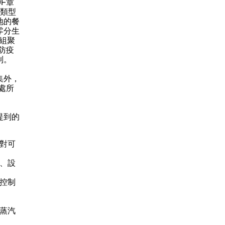
F章
同類型
地的餐
零分生
組聚
防疫
制。
集外，
處所
提到的
對可
、設
控制
蒸汽