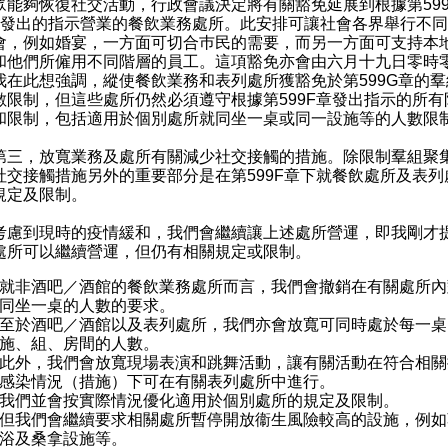
眾能夠恢復社交活動，行政會議決定將有關豁免延展到根據第599
條發出的指示營業的餐飲業務處所。此安排可讓社會各界舉行不
會，例如婚宴，一方面可切合巿民的需要，而另一方面可支持本
和他們所僱用不同階層的員工。這項豁免亦會由六月十九日零時
我在此想強調，縱使餐飲業務和表列處所獲豁免於第599G章的羣
數限制，但這些處所仍然必須遵守根據第599F章發出指示的所有
和限制，包括適用於個別處所就同坐一桌或同一設施等的人數限
，放寬業務及處所有關減少社交接觸的措施。除限制羣組聚
社交接觸措施另外的重要部分是在第599F章下就餐飲處所及表列
規定及限制。
到現時的疫情緩和，我們會繼續讓上述處所營運，即我剛才
處所可以繼續營運，但仍有相關規定或限制。
就非酒吧／酒館的餐飲業務處所而言，我們會撤銷在有關處所內
同坐一桌的人數的要求。
至於酒吧／酒館以及表列處所，我們亦會放寬可同時處於每一桌
施、組、房間的人數。
此外，我們會放寬現場表演和跳舞活動，讓有關活動在符合相關
感染情況（措施）下可在有關表列處所中進行。
我們並會按實際情況優化適用於個別處所的規定及限制。
但我們會繼續要求相關處所暫停開放衞生風險較高的設施，例如
浴及桑拿設施等。