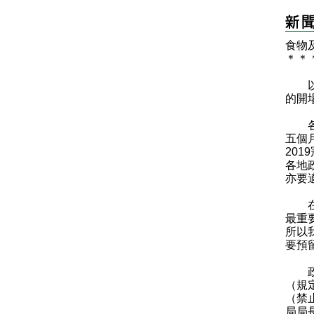
食物
＊
＊
以下
的開
各位
五個
20
各地
亦要
在張弛
最重
所以
要預
政府
（規
（禁
局局