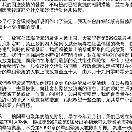
。我們因應疫情的發展，不時檢討已經實施的相關措施，並在考
關因素後讓部分社交和經濟活動逐步恢復。
行政會議就修訂規例作出了決定，我現在會詳細談談有關修
減少社交接觸的安排。
，放寬公眾場所羣組聚集人數上限。大家記得第599G章最初
月底制定時，禁止多於四人聚集以減低病毒在社區傳播的機會。
考慮到當時的疫情發展，我們將被禁止的羣組聚集的定義放寬，
聚集。我們一直強調會不時檢視有關措施，並在疫情容許的情況
入放寬措施。而我們在考慮到最新的公共衞生風險後，平衡了經
社會整體對進一步恢復社交活動的期望，行政會議決定將可以在
行的羣組聚集的人數上限放寬至五十人，由六月十九日零時零分
希望透過有關法例修訂令更多的經濟及社交活動，在公共衞
容許下，盡量恢復，向社會各界發放清晰的信息。我們現時在張
體策略下是處於「放寬」的階段，如果疫情穩定，我們會盡量在
險許可的情況下放寬有關措施，藉此希望一些企業，尤其是中小
保就業」的目標。
，擴闊羣組聚集的豁免類別。早在今年五月初，我們已經在
9G章下引入豁免，根據第599F章第8條發出的指示可以營業的表列
的羣組聚集，不受第599G章的羣組聚集人數限制所限。為進一步