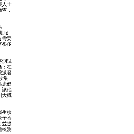
疾人士
篩查，
供
測服
有需要
有很多
將測試
括：在
院派發
收集
區康健
，讓他
測大概
衞生檢
款予香
討並提
體檢測