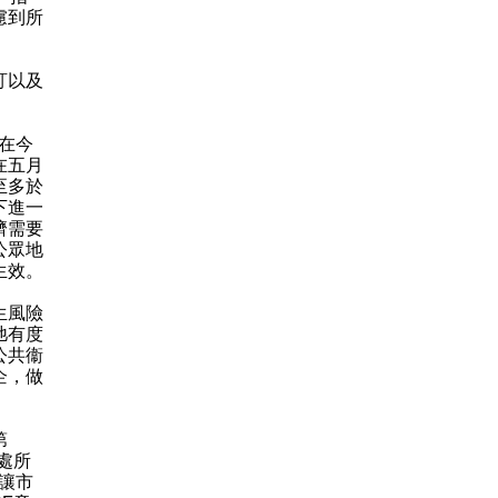
慮到所
訂以及
在今
在五月
至多於
下進一
濟需要
公眾地
生效。
生風險
弛有度
公共衞
企，做
第
處所
讓市