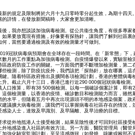
的規定及限制將於六月十九日零時零分起生效，為期十四天
講的詳情，在發放新聞稿時，大家會更加清晰。
，我亦想談談加強病毒檢測。從公共衞生角度，有很多專家
，如果要放寬現有措施，好像要有探熱針，讓我們了解到社區裏
如何，當然要通過檢測及有效的檢測量才可做到。
19冠狀病毒病預期會在全球存在一段時間。在「新常態」下，
來數月的工作重點為加強病毒檢測。自疫情爆發以來，實驗室檢
特區政府防疫工作的關鍵。一方面我們要不斷增加檢測量，第二
哪些檢測，除了防疫抗疫外，我們該把「探熱針」放在哪裏，這
關鍵。隨着特區政府推出及擴闊各項檢測計劃，香港的整體病毒
上升。截止六月十三日，香港已進行近290 000個冠狀病毒檢測
萬人口推算，即有38 500個檢測。以每一個確診個案計算，即有2
。這個檢測量，以香港的疫情、確診數目和檢測能力而言，雖然
錯的水平，但隨着五月中再次出現源頭不明的本地感染個案，政
家建議擴大病毒檢測，讓我們可以掌握病毒在社區存在的情況，
受感染人士，達致及早識別、及早隔離、及早治療的目標。
從外地抵港人士接受檢測，結果呈陰性後才可回到社區接受
止外地感染進入社區的有效方法。另一方面，醫院管理局（醫管
「加強化驗室監測計劃」至呈流感徵狀（如發燒、咳嗽或喉部不