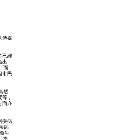
見傳媒
多已經
指出
，而
但市民
，當然
度等，
方面亦
制疾病
疾病
衞生
「指