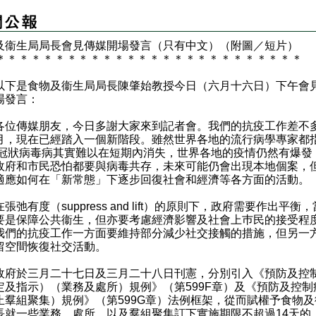
及衞生局局長會見傳媒開場發言（只有中文）（附圖／短片）
＊
＊
＊
＊
＊
＊
＊
＊
＊
＊
＊
＊
＊
＊
＊
＊
＊
＊
＊
＊
＊
＊
＊
＊
＊
＊
是食物及衞生局局長陳肇始教授今日（六月十六日）下午會
場發言：
傳媒朋友，今日多謝大家來到記者會。我們的抗疫工作差不
月，現在已經踏入一個新階段。雖然世界各地的流行病學專家都
19冠狀病毒病其實難以在短期內消失，世界各地的疫情仍然有爆發
政府和市民恐怕都要與病毒共存，未來可能仍會出現本地個案，
適應如何在「新常態」下逐步回復社會和經濟等各方面的活動。
有度（suppress and lift）的原則下，政府需要作出平衡
要是保障公共衞生，但亦要考慮經濟影響及社會上巿民的接受程
我們的抗疫工作一方面要維持部分減少社交接觸的措施，但另一
留空間恢復社交活動。
於三月二十七日及三月二十八日刊憲，分別引入《預防及控
定及指示）（業務及處所）規例》（第599F章）及《預防及控制
止羣組聚集）規例》（第599G章）法例框架，從而賦權予食物及
長就一些業務、處所，以及羣組聚集訂下實施期限不超過14天的