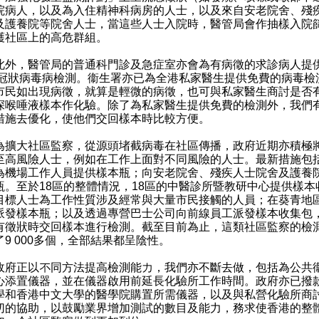
院病人，以及為入住精神科病房的人士，以及來自安老院舍、殘
及護養院等院舍人士，當這些人士入院時，醫管局會作抽樣入院
護社區上的高危群組。
，醫管局的普通科門診及急症室亦會為有病徵的求診病人提
19冠狀病毒病檢測。衞生署亦已為全港私家醫生提供免費的病毒檢
市民如出現病徵，就算是輕微的病徵，也可與私家醫生商討是否
深喉唾液樣本作化驗。除了為私家醫生提供免費的檢測外，我們
措施去優化，使他們交回樣本時比較方便。
大社區監察，從源頭堵截病毒在社區傳播，政府近期亦積極
至高風險人士，例如在工作上面對不同風險的人士。最新措施包
為機場工作人員提供樣本瓶；向安老院舍、殘疾人士院舍及護養
瓶。至於18區的整體情況，18區的中醫診所暨教研中心提供樣本
目標人士為工作性質涉及經常與大量市民接觸的人員；在葵青地
派發樣本瓶；以及透過專營巴士公司向前線員工派發樣本收集包
有徵狀時交回樣本進行檢測。截至目前為止，這類社區監察的檢
了9 000多個，全部結果都呈陰性。
正以不同方法提高檢測能力，我們亦不斷去做，包括為公共
心添置儀器，並在儀器啟用前延長化驗所工作時間。政府亦已撥
學和香港中文大學的醫學院購置所需儀器，以及與私營化驗所商
切的協助，以鼓勵業界增加測試的數目及能力，務求使香港的整