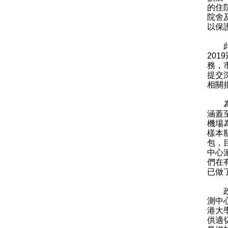
的住
院舍
以保
此外
20
務，
提交
相關
為擴
涵蓋
機場
樣本
包，
中心
們在
已做
政府
測中
港大
供適