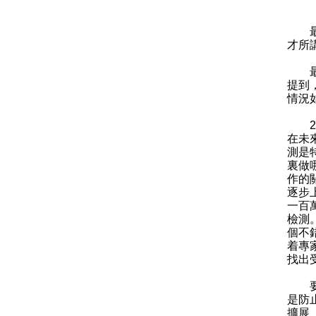
最新
才所
最後
提到
情況
20
在未
測是
裏做
作的
逐步
一百
檢測
個不
着專
找出
要求
是防
擴展