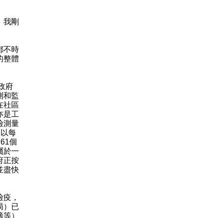
。我剛
都不時
的整體
政府
測和監
在社區
亦是工
檢測量
。以每
61個
屬於一
府正按
並盡快
檢疫，
局）已
適等）