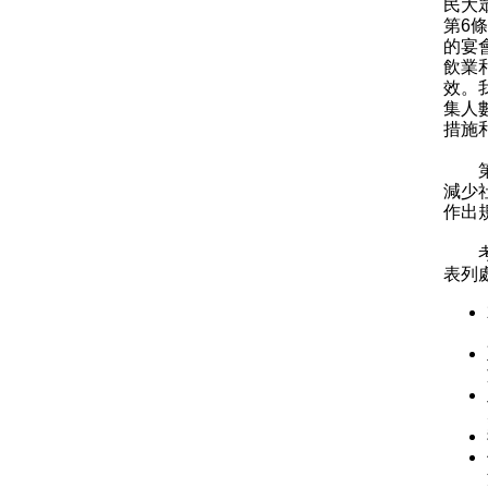
民大
第6
的宴
飲業
效。
集人
措施
第三
減少
作出
考慮
表列