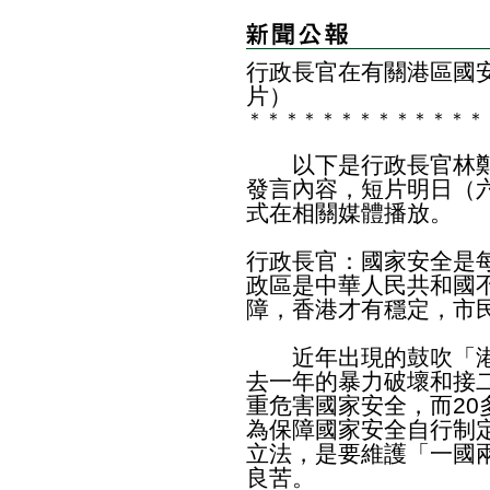
行政長官在有
關港區國
片）
＊
＊
＊
＊
＊
＊
＊
＊
＊
＊
＊
＊
＊
以下是行政長官林鄭
發言內容，短片明日（
式在相關媒體播放。
行政長官：國家安全是
政區是中華人民共和國
障，香港才有穩定，市
近年出現的鼓吹「港
去一年的暴力破壞和接
重危害國家安全，而2
為保障國家安全自行制
立法，是要維護「一國
良苦。