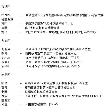
香港區：
———
中西區 － 西營盤高街2號西營盤社區綜合大樓3樓西營盤社區綜合大樓
社區會堂
東區 － 銅鑼灣福蔭道7號3樓銅鑼灣社區中心
南區 － 鴨洲利東邨利東社區會堂
灣仔 － 灣仔皇后大道東258號灣仔街市地下低層灣仔活動中心
九龍區：
———
九龍城 － 紅磡庇利街42號九龍城政府合署1樓紅磡社區會堂
觀塘 － 藍田啟田道71號藍田（西區）社區中心
深水埗 － 深水埗石硤尾邨42座地下石硤尾社區會堂
黃大仙 － 慈雲山雲華街45號慈雲山（南區）社區中心
油尖旺 － 油麻地眾坊街60號梁顯利油麻地社區中心
新界區：
———
離島 － 東涌文東路39號東涌市政大樓地下東涌社區會堂
葵青 － 葵涌葵盛西邨第六座平台葵盛社區會堂
北區 － 粉嶺祥華邨祥華社區會堂
西貢 － 將軍澳坑口培成路38號西貢將軍澳政府綜合大樓地下坑口社
區會堂
沙田 － 沙田隆亨邨隆亨社區中心