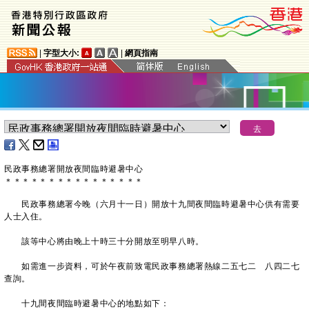
|
字型大小:
|
網頁指南
民政事務總署開放夜間臨時避暑中心
＊
＊
＊
＊
＊
＊
＊
＊
＊
＊
＊
＊
＊
＊
＊
＊
民政事務總署今晚（六月十一日）開放十九間夜間臨時避暑中心供有需要
人士入住。
該等中心將由晚上十時三十分開放至明早八時。
如需進一步資料，可於午夜前致電民政事務總署熱線二五七二 八四二七
查詢。
十九間夜間臨時避暑中心的地點如下：