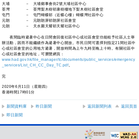
大埔 － 大埔鄉事會街2號大埔社區中心
荃灣 － 荃灣梨木樹邨康樹樓地下梨木樹社區會堂
屯門 － 屯門蝴蝶邨（近蝶心樓）蝴蝶灣社區中心
元朗 － 元朗朗屏邨朗屏社區會堂
元朗 － 天水圍天耀邨天耀社區中心
夜間臨時避暑中心在日間會回復社區中心或社區會堂功能租予社區人士舉
辦活動，因而不能繼續作為避暑中心開放。市民日間可選擇到指定21間社區中
心或社區會堂的公用地方避暑，開放時間為上午九時至晚上十時。有關社區中
心或社區會堂的地址，可瀏覽網頁：
www.had.gov.hk/file_manager/tc/documents/public_services/emergency
_services/List_CH_CC_Day_TC.pdf
。
完
2020年6月11日（星期四）
香港時間17時01分
新聞資料庫
昨日新聞
返回新聞列表
返回頁首
即日新聞