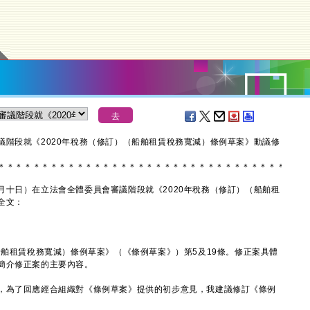
議階段就《2020年稅務（修訂）（船舶租賃稅務寬減）條例草案》動議修
＊
＊
＊
＊
＊
＊
＊
＊
＊
＊
＊
＊
＊
＊
＊
＊
＊
＊
＊
＊
＊
＊
＊
＊
＊
＊
＊
＊
＊
＊
＊
＊
＊
日）在立法會全體委員會審議階段就《2020年稅務（修訂）（船舶租
全文：
舶租賃稅務寬減）條例草案》（《條例草案》）第5及19條。修正案具體
簡介修正案的主要內容。
為了回應經合組織對《條例草案》提供的初步意見，我建議修訂《條例