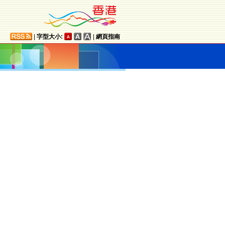
|
字型大小:
|
網頁指南