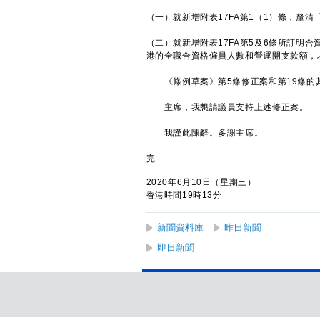
（一）就新增附表17FA第1（1）條，釐
（二）就新增附表17FA第5及6條所訂明
港的全職合資格僱員人數和營運開支款額，
《條例草案》第5條修正案和第19條的其
主席，我懇請議員支持上述修正案。
我謹此陳辭。多謝主席。
完
2020年6月10日（星期三）
香港時間19時13分
新聞資料庫
昨日新聞
即日新聞