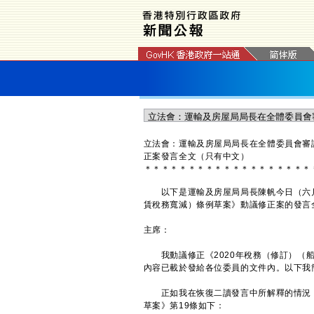
立法會：運輸及房屋局局長在全體委員會審
正案發言全文（只有中文）
＊
＊
＊
＊
＊
＊
＊
＊
＊
＊
＊
＊
＊
＊
＊
＊
＊
＊
＊
以下是運輸及房屋局局長陳帆今日（六月十
賃稅務寬減）條例草案》動議修正案的發言
主席：
我動議修正《2020年稅務（修訂）（船
內容已載於發給各位委員的文件內。以下我
正如我在恢復二讀發言中所解釋的情況，
草案》第19條如下：