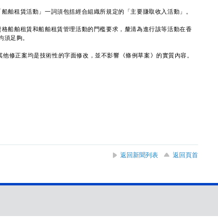
清「船舶租賃活動」一詞須包括經合組織所規定的「主要賺取收入活動」。
合資格船舶租賃和船舶租賃管理活動的門檻要求，釐清為進行該等活動在香
均須足夠。
他修正案均是技術性的字面修改，並不影響《條例草案》的實質內容。
返回新聞列表
返回頁首