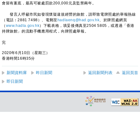
會留有案底，最高可被處罰款200,000元及監禁兩年。
發言人呼籲市民如發現懷疑違規經營的旅館，請即致電牌照處的舉報熱線
（電話︰2881 7498）、電郵至
hadlaenq@had.gov.hk
、於牌照處網頁
（
www.hadla.gov.hk
）下載表格，填妥後傳真至2504 5805，或透過「香港
持牌旅館」的流動手機應用程式，向牌照處舉報。
完
2020年6月10日（星期三）
香港時間16時35分
新聞資料庫
昨日新聞
返回新聞列表
返回頁首
即日新聞