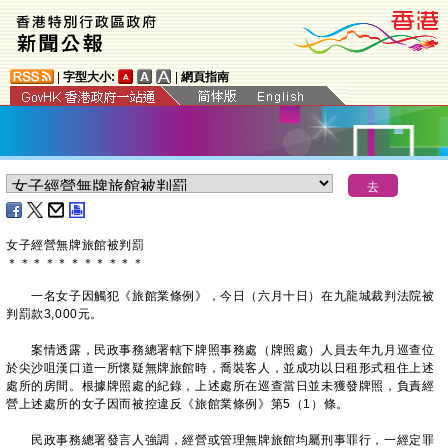
|
字型大小:
|
網頁指南
女子經營無牌旅館被判罰
＊
＊
＊
＊
＊
＊
＊
＊
＊
＊
＊
一名女子因觸犯《旅館業條例》，今日（六月十日）在九龍城裁判法院被
判罰款3,000元。
案情透露，民政事務總署轄下牌照事務處（牌照處）人員去年九月巡查位
於尖沙咀漢口道一所懷疑無牌旅館時，喬裝客人，並成功以日租形式租住上述
處所的房間。根據牌照處的紀錄，上述處所在巡查當日並未獲發牌照，負責經
營上述處所的女子因而被控違反《旅館業條例》第5（1）條。
民政事務總署發言人強調，經營或管理無牌旅館均屬刑事罪行，一經定罪