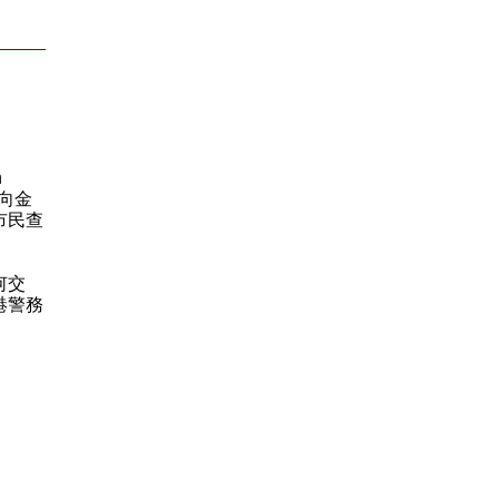
n
已向金
市民查
何交
港警務