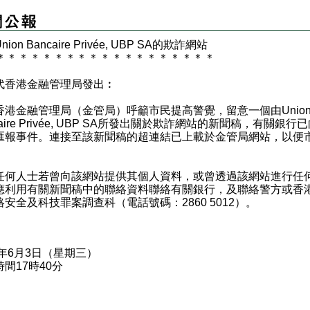
ion Bancaire Privée, UBP SA的欺詐網站
＊
＊
＊
＊
＊
＊
＊
＊
＊
＊
＊
＊
＊
＊
＊
＊
＊
＊
＊
代香港金融管理局發出︰
金融管理局（金管局）呼籲市民提高警覺，留意一個由Unio
caire Privée, UBP SA所發出關於欺詐網站的新聞稿，有關銀行
匯報事件。連接至該新聞稿的超連結已上載於
金管局網站
，以便
人士若曾向該網站提供其個人資料，或曾透過該網站進行任
應利用有關新聞稿中的聯絡資料聯絡有關銀行，及聯絡警方或香
絡安全及科技罪案調查科（電話號碼：2860 5012）。
0年6月3日（星期三）
間17時40分