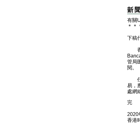
有關Un
＊
＊
下稿
香港
Ban
管局
閱。
任何
易，
處網
完
202
香港時