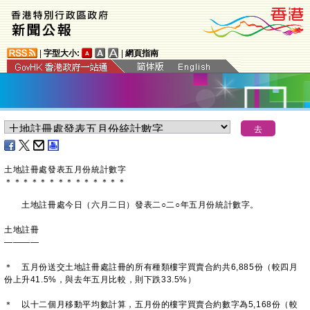
|
字型大小:
|
網頁指南
土地註冊處發表五月份統計數字
＊
＊
＊
＊
＊
＊
＊
＊
＊
＊
＊
＊
＊
＊
土地註冊處今日（六月二日）發表二○二○年五月份統計數字。
土地註冊
————
＊ 五月份送交土地註冊處註冊的所有種類樓宇買賣合約共6,885份（較四月
份上升41.5%，與去年五月比較，則下跌33.5%）
＊ 以十二個月移動平均數計算，五月份的樓宇買賣合約數字為5,168份（較