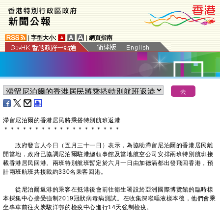
|
字型大小:
|
網頁指南
滯留尼泊爾的香港居民將乘搭特別航班返港
＊
＊
＊
＊
＊
＊
＊
＊
＊
＊
＊
＊
＊
＊
＊
＊
＊
＊
＊
政府發言人今日（五月三十一日）表示，為協助滯留尼泊爾的香港居民離
開當地，政府已協調尼泊爾駐港總領事館及當地航空公司安排兩班特別航班接
載香港居民回港。兩班特別航班暫定於六月一日由加德滿都出發飛回香港，預
計兩班航班共接載約330名乘客回港。
從尼泊爾返港的乘客在抵港後會前往衞生署設於亞洲國際博覽館的臨時樣
本採集中心接受強制2019冠狀病毒病測試。在收集深喉唾液樣本後，他們會乘
坐專車前往火炭駿洋邨的檢疫中心進行14天強制檢疫。