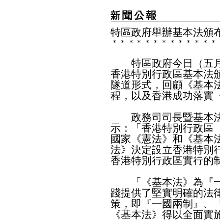
特區政府舉辦基本法頒
＊
＊
＊
＊
＊
＊
＊
＊
＊
＊
＊
＊
＊
特區政府今日（五月
香港特別行政區基本法
隧道形式，回顧《基本
程，以及香港成功落實
政務司司長暨基本法
示：「香港特別行政區
國家《憲法》和《基本
法》決定設立香港特別
香港特別行政區實行的
「《基本法》為『一
踐提供了堅實明確的法
策，即『一國兩制』、
《基本法》得以全面實