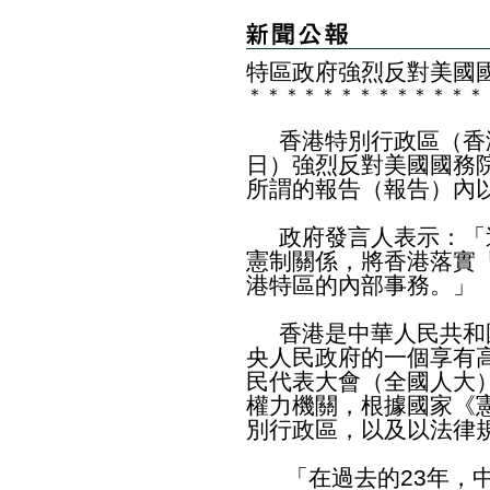
特區政府強烈反對美國
＊
＊
＊
＊
＊
＊
＊
＊
＊
＊
＊
＊
＊
​香港特別行政區（香
日）強烈反對美國國務
所謂的報告（報告）內
​政府發言人表示：「
憲制關係，將香港落實
港特區的內部事務。」
​香港是中華人民共和
央人民政府的一個享有
民代表大會（全國人大
權力機關，根據國家《憲
別行政區，以及以法律
「在過去的23年，中