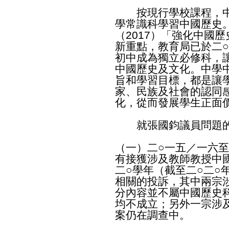
按現行學校課程，中
學常識科學習中國歷史
（2017）「強化中國
新重點，教育局已於二
初中成為獨立必修科，
中國歷史及文化。中學
旨和學習目標，都是讓
家、民族及社會的認同
化，從而發展學生正面
就張國鈞議員問題的
（一）二○一五／一六
有接獲涉及教師教授中
二○學年（截至二○二○
相關的投訴，其中兩宗
分內容並不屬中國歷史
均不成立；另外一宗涉
案仍在調查中。