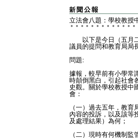
立法會八題：學校教授
＊
＊
＊
＊
＊
＊
＊
＊
＊
＊
＊
＊
＊
以下是今日（五月二
議員的提問和教育局局
問題:
據報，較早前有小學常
時顛倒黑白，引起社會
史觀。關於學校教授中
會：
（一）過去五年，教育
內容的投訴，以及該等
及處理結果）為何；
（二）現時有何機制監