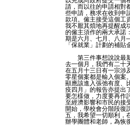
以完成向政府提交一個
請，而以往的申請相對
些申請，務求在收到申
款項。僱主接受這個工
我不厭其煩地再提醒成
的僱主須作的兩大承諾
期是六月、七月、八月
「保就業」計劃的補貼
第三件事想說說最新
去一個月，我們有二十
在五月十三日有一宗涉
零星個案都是輸入個案
顯應該進入張弛有度、
疫四月」的報告亦提出
要怎樣做，力度要再作
至經濟影響和市民的接
開始，學校會分階段復
五，我希望一切順利，
辦學團體和老師，為恢