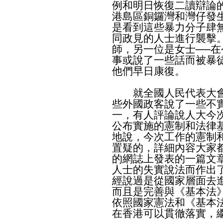
例和明日恢復二讀辯論
港島區銅鑼灣和灣仔發
是看到這些暴力分子肆
同政見的人士進行襲擊
師，另一位是女士──
事或說了一些話而被暴
他們早日康復。
就全國人民代表大會
些外國政客說了一些不
一，有人評論說人大今
公布實施的憲制和法律
地說，今次工作的憲制
置疑的，詳細內容大家
的網誌上發表的一篇文
人士的失實說法而作出
經說過是從國家層面去
而且是完善與《基本法
依照國家憲法和《基本
在香港可以貫徹落實，