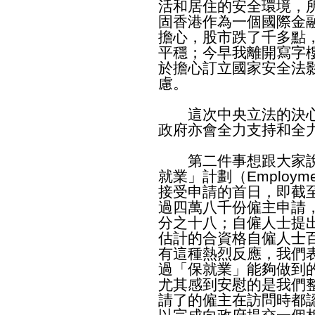
活和居住的安全環境，
固香港作為一個國際金
擔心，股市跌了千多點
平穩；今早我離開寫字
於擔心訂立國家安全法
慮。
這次中央立法的決心
政府亦會全力支持和全
第二件事想跟大家說
就業」計劃（Employmen
接受申請的首日，即截
過四萬八千份僱主申請
分之十八；自僱人士提
估計的合資格自僱人士
有這種熱烈反應，我們
過「保就業」能夠做到
尤其感到安慰的是我們
請了的僱主在訪問時都