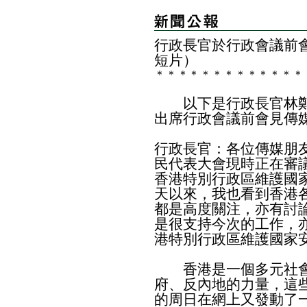
行政長官於行政會議前
短片）
＊
＊
＊
＊
＊
＊
＊
＊
＊
＊
＊
＊
＊
以下是行政長官林鄭
出席行政會議前會見傳
行政長官：各位傳媒朋
民代表大會現時正在審
香港特別行政區維護國
天以來，我也看到香港
都是高度關注，亦有討
是很支持今次的工作，
港特別行政區維護國家
香港是一個多元社會
府、反內地的力量，這
的周日在網上又發動了