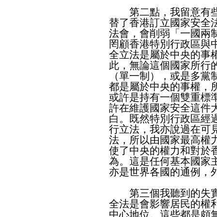
第二點，我留意有些
替了香港訂立國家安全
法會，會削弱「一國兩
罔顧香港特別行政區與
全立法是屬於中央的事
此，無論這個國家所行的體
（單一制），或是多黨
都是屬於中央的事權，
或許是持有一個雙重標
許在維護國家安全這件
白。既然特別行政區經
行立法，我亦說過在可
法，所以由國家最高權
使了中央的權力和對於
為。這是任何基本國家
亦是世界各國的通例，
第三個我聽到的失實
全法是會影響居民的權
中心地位。這些都是頗