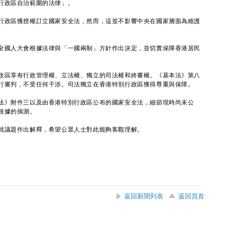
行政區自治範圍的法律」。
政區獲授權訂立國家安全法，然而，這並不影響中央在國家層面為維護
國人大會根據法律與「一國兩制」方針作出決定，並切實保障香港居民
區享有行政管理權、立法權、獨立的司法權和終審權。《基本法》第八
行審判，不受任何干涉。司法獨立在香港特別行政區獲得尊重與保障。
》附件三以及由香港特別行政區公布的國家安全法，細節現時尚未公
根據的揣測。
議題作出解釋，希望公眾人士對此能夠客觀理解。
返回新聞列表
返回頁首