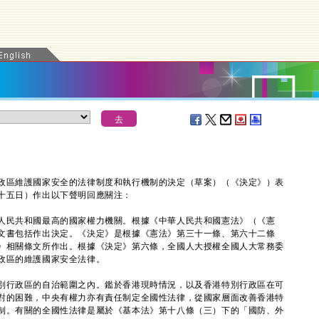
區維護國家安全的法律制度和執行機制的決定（草案）（《決定》）表
十五日）作出以下聲明回應關注：
民共和國最高的國家權力機關。根據《中華人民共和國憲法》（《憲
文書包括作出決定。《決定》是根據《憲法》第三十一條、第六十二條
》相關條文所作出。根據《決定》第六條，全國人大授權全國人大常務委
政區的維護國家安全法律。
行政區的自治範圍之內。鑑於香港現時情況，以及香港特別行政區在可
對的困難，中央有權力亦有責任制定全國性法律，從國家層面改善香港特
制。有關的全國性法律是屬於《基本法》第十八條（三）下的「國防、外