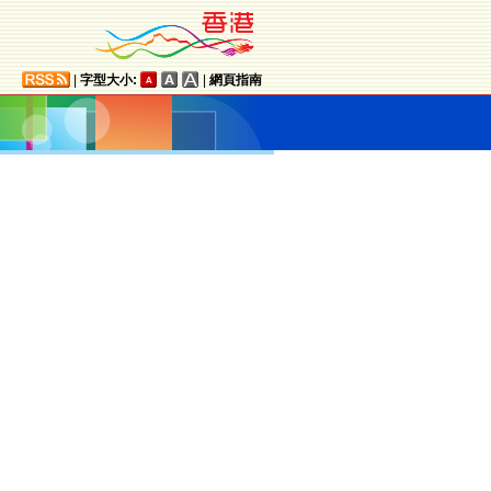
|
字型大小:
|
網頁指南