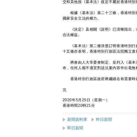
交和其他按《基本法》規定不屬於香港特別
根據《基本法》第二十三條，香港特別行
國家安全立法的權力。
《決定》及相關《說明》已清晰指出，全
合法權益。
《基本法》第二條清楚訂明香港特別行政
十五條亦表明，香港特別行政區法院獨立進
將會由人大常委會制定、並列入《基本法
布，任何人都不適宜對該法案內容作出毫無
香港特別行政區政府將繼續在有需要時就
完
2020年5月25日（星期一）
香港時間20時21分
新聞資料庫
昨日新聞
即日新聞