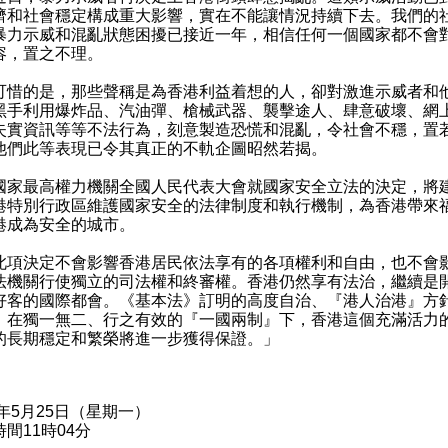
濟和社會穩定構成重大影響，實在不能讓情況持續下去。我們的
暴力示威和混亂狀態困擾已接近一年，相信任何一個國家都不會
容，置之不理。
的是，那些聲稱是為香港利益着想的人，卻對激進示威者和
黑手利用爆炸品、汽油彈、槍械武器、襲擊途人、肆意破壞、網
失實資訊等等不法行為，刻意製造恐慌和混亂，令社會不穩，置
他們此等表現已令其真正的不軌企圖昭然若揭。
最高權力機關全國人民代表大會就國家安全立法的決定，將
港特別行政區維護國家安全的法律制度和執行機制，為香港帶來
港成為安全的城市。
決定不會影響香港居民依法享有的各項權利和自由，也不會
法機關行使獨立的司法權和終審權。香港仍然享有法治，繼續是
好客的國際都會。《基本法》訂明的高度自治、『港人治港』方
。在獨一無二、行之有效的『一國兩制』下，香港這個充滿活力
的長期穩定和繁榮將進一步獲得保證。」
0年5月25日（星期一）
間11時04分