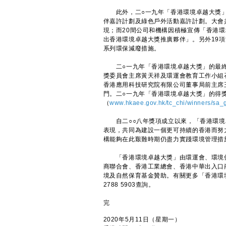
此外，二○一九年「香港環境卓越大獎」
伴嘉許計劃及綠色戶外活動嘉許計劃。大會
現；而20間公司和機構因積極宣傳「香港
出香港環境卓越大獎推廣夥伴」。另外19
系列環保減廢措施。
二○一九年「香港環境卓越大獎」的最終
獎委員會主席黃天祥及環運會教育工作小組
香港應用科技研究院有限公司董事局前主席
門。二○一九年「香港環境卓越大獎」的得
（
www.hkaee.gov.hk/tc_chi/winners/sa_g
自二○○八年獎項成立以來，「香港環境
表現，共同為建設一個更可持續的香港而努
構能夠在此艱難時期仍盡力實踐環境管理措
「香港環境卓越大獎」由環運會、環境保
商聯合會、香港工業總會、香港中華出入口
境及自然保育基金贊助。有關更多「香港環
2788 5903查詢。
完
2020年5月11日（星期一）