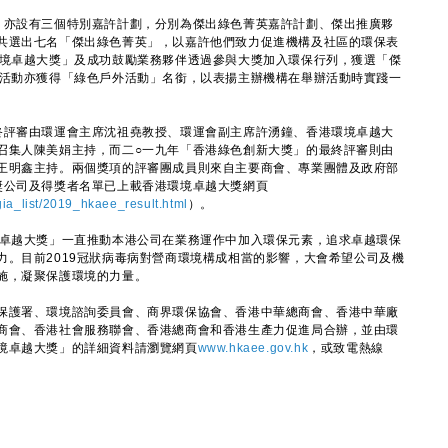
亦設有三個特別嘉許計劃，分別為傑出綠色菁英嘉許計劃、傑出推廣夥
共選出七名「傑出綠色菁英」，以嘉許他們致力促進機構及社區的環保表
環境卓越大獎」及成功鼓勵業務夥伴透過參與大獎加入環保行列，獲選「傑
項活動亦獲得「綠色戶外活動」名銜，以表揚主辦機構在舉辦活動時實踐一
評審由環運會主席沈祖堯教授、環運會副主席許湧鐘、香港環境卓越大
召集人陳美娟主持，而二○一九年「香港綠色創新大獎」的最終評審則由
王明鑫主持。兩個獎項的評審團成員則來自主要商會、專業團體及政府部
獎公司及得獎者名單已上載香港環境卓越大獎網頁
ia_list/2019_hkaee_result.html
）。
卓越大獎」一直推動本港公司在業務運作中加入環保元素，追求卓越環保
力。目前2019冠狀病毒病對營商環境構成相當的影響，大會希望公司及機
施，凝聚保護環境的力量。
護署、環境諮詢委員會、商界環保協會、香港中華總商會、香港中華廠
商會、香港社會服務聯會、香港總商會和香港生產力促進局合辦，並由環
境卓越大獎」的詳細資料請瀏覽網頁
www.hkaee.gov.hk
，或致電熱線