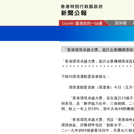
「香港環境卓越大獎」嘉許企業機構環保貢
＊
＊
＊
＊
＊
＊
＊
＊
＊
＊
＊
＊
＊
＊
＊
＊
＊
＊
＊
下稿代環境運動委員會發出：
環境運動委員會（環運會）今日（五月十
「香港環境卓越大獎」旨在嘉許15個不
與表現」及「夥伴協力合作」三個範疇。二○
間，較上一年上升29%，當中共有48間機
「香港環境卓越大獎」另設「香港綠色創
環境效益。評審標準包括「創新水平」、「
二○一九年的84個參賽項目中，共選出六個