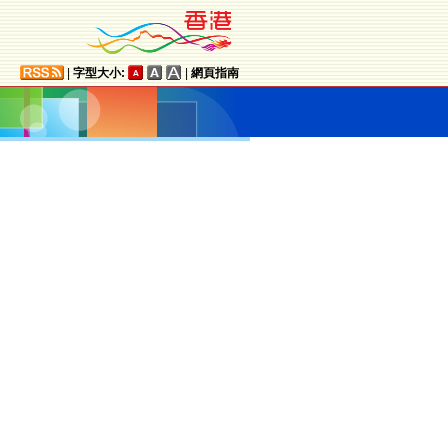
|
字型大小:
|
網頁指南