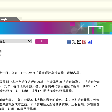
獻
＊
一日）公布二○一九年度「香港環境卓越大獎」得獎名單。
同界別中具出色環保表現的機構，評審準則為「環保領導」、「環保計劃
一九年「香港環境卓越大獎」的參與機構數目創歷年新高，共有2 524
構獲頒發金、銀、銅獎，以及160間機構獲頒發優異獎。
新大獎」，旨在鼓勵本地機構以嶄新的綠色方案，應對環保挑戰，締造
環保成就及成本效益」和「實用性及對社會的貢獻」三個範疇。評審團在
金獎、銀獎、銅獎及優異獎。