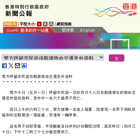
|
字型大小:
|
網頁指南
警方呼籲市民提供觀塘致命交通意外資料
＊
＊
＊
＊
＊
＊
＊
＊
＊
＊
＊
＊
＊
＊
＊
＊
＊
＊
警方今日（五月一日）呼籲市民就一宗於四月十八日在觀塘發生的致命交
通意外提供資料，意外中一名六十歲男子死亡。
當日上午約六時三十分，警方接獲一名途人報案，指發現一名男子倒臥於
協和街近觀塘道一迴旋處，旁邊有一輛單車。
該名男子頭部受傷，半清醒被送往伊利沙伯醫院治理，延至昨日（四月三
十日）下午十二時三十七分被證實死亡。