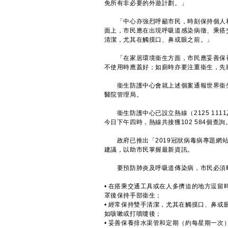
免所有非必要的外遊計劃。」
「中心亦強烈呼籲市民，時刻保持個人和
面上，市民應在出現呼吸道感染病徵、乘搭
清潔，尤其在觸摸口、鼻或眼之前。」
「在家居環境衞生方面，市民應妥善保養
不使用時應蓋好；如廁時亦要注重衞生，先
衞生防護中心會就上述個案通報世界衞生
醫院管理局。
衞生防護中心已設立熱線（2125 1111
今日下午四時，熱線共接獲102 584個查詢
政府已推出「2019冠狀病毒病專題網
建議，以助市民掌握最新資訊。
要預防肺炎及呼吸道傳染病，市民必須時
• 在搭乘交通工具或在人多擠迫的地方逗
罩後保持手部衞生；
• 經常保持雙手清潔，尤其在觸摸口、鼻
如咳嗽或打噴嚏後；
• 妥善保養排水渠管和定期（約每星期一