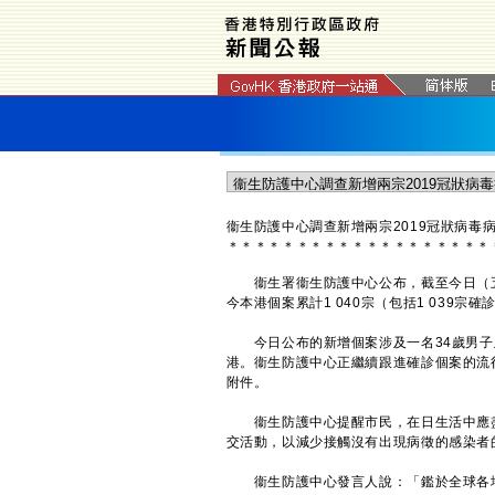
衞生防護中心調查新增兩宗2019冠狀病毒
＊
＊
＊
＊
＊
＊
＊
＊
＊
＊
＊
＊
＊
＊
＊
＊
＊
＊
＊
衞生署衞生防護中心公布，截至今日（五月
今本港個案累計1 040宗（包括1 039宗
今日公布的新增個案涉及一名34歲男子及
港。衞生防護中心正繼續跟進確診個案的流
附件。
衞生防護中心提醒市民，在日生活中應盡
交活動，以減少接觸沒有出現病徵的感染者
衞生防護中心發言人說：「鑑於全球各地