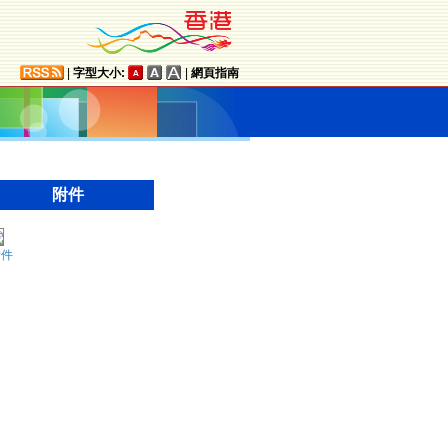
|
字型大小:
|
網頁指南
附件
附件