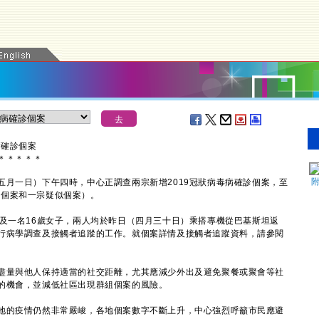
病確診個案
＊
＊
＊
＊
＊
一日）下午四時，中心正調查兩宗新增2019冠狀病毒病確診個案，至
確診個案和一宗疑似個案）。
一名16歲女子，兩人均於昨日（四月三十日）乘搭專機從巴基斯坦返
行病學調查及接觸者追蹤的工作。就個案詳情及接觸者追蹤資料，請參閱
量與他人保持適當的社交距離，尤其應減少外出及避免聚餐或聚會等社
的機會，並減低社區出現群組個案的風險。
的疫情仍然非常嚴峻，各地個案數字不斷上升，中心強烈呼籲市民應避