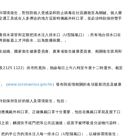
環境衞生，對預防個人受感染和防止病毒在社區擴散至為關鍵。個人層
交通工具或在人多擠迫的地方逗留時佩戴外科口罩，並必須時刻保持雙手
排水渠管和定期把清水注入排水口（U型隔氣口）；所有地台排水口在
將廁板蓋上才沖廁水，以免散播病菌。」
組織、國家衞生健康委員會、廣東省衞生健康委員會、相關衞生當局和
及2125 1122）供市民查詢，熱線每日上午八時至午夜十二時運作。截至
。
站」（
www.coronavirus.gov.hk
）發布與疫情相關的各項最新消息及健康
刻保持良好的個人及環境衞生，包括：
留時應佩戴外科口罩。正確佩戴口罩十分重要，包括在佩戴口罩前及脫下口
或眼之前；觸摸扶手或門把等公共設施後；或當手被呼吸道分泌物污染時，
次）把約半公升的清水注入每一排水口（U型隔氣口），以確保環境衞生；