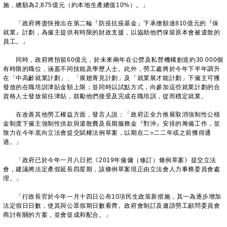
施，總額為2,875億元（約本地生產總值10%）。」
「政府將盡快推出在第二輪『防疫抗疫基金』下承擔額達810億元的『保
就業』計劃，為僱主提供有時限的財政支援，以協助他們保留原本會被遣散的
員工。」
同時，政府將預留60億元，於未來兩年在公營及私營機構創造約30 000個
有時限的職位，涵蓋不同技能及學歷人士。此外，勞工處將於今年下半年調升
在「中高齡就業計劃」、「展翅青見計劃」及「就業展才能計劃」下僱主可獲
發放的在職培訓津貼金額上限；並同時以試點方式，向參加這些就業計劃的合
資格人士發放留任津貼，鼓勵他們接受及完成在職培訓，從而穩定就業。
在改善其他勞工權益方面，發言人說：「政府正全力推展取消強制性公積
金制度下僱主強制性供款與遣散費及長期服務金『對沖』安排的籌備工作，並
致力在今年底向立法會提交賦權法例草案，以期在二○二二年或之前獲得通
過。」
「政府已於今年一月八日把《2019年僱傭（修訂）條例草案》提交立法
會，建議將法定產假延長四星期，該條例草案現正由立法會人力事務委員會處
理。」
「行政長官於今年一月十四日公布10項民生政策新措施，其一為逐步增加
法定假日日數，使其與公眾假期日數看齊。政府會制訂及邀請勞工顧問委員會
商討有關的方案，並會促成和配合。」