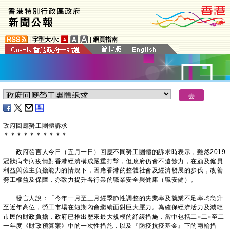
|
字型大小:
|
網頁指南
政府回應勞工團體訴求
＊
＊
＊
＊
＊
＊
＊
＊
＊
＊
政府發言人今日（五月一日）回應不同勞工團體的訴求時表示，雖然2019
冠狀病毒病疫情對香港經濟構成嚴重打擊，但政府仍會不遺餘力，在顧及僱員
利益與僱主負擔能力的情況下，因應香港的整體社會及經濟發展的步伐，改善
勞工權益及保障，亦致力提升各行業的職業安全與健康（職安健）。
發言人說：「今年一月至三月經季節性調整的失業率及就業不足率均急升
至近年高位，勞工市場在短期內會繼續面對巨大壓力。為確保經濟活力及減輕
市民的財政負擔，政府已推出歷來最大規模的紓緩措施，當中包括二○二○至二
一年度《財政預算案》中的一次性措施，以及『防疫抗疫基金』下的兩輪措