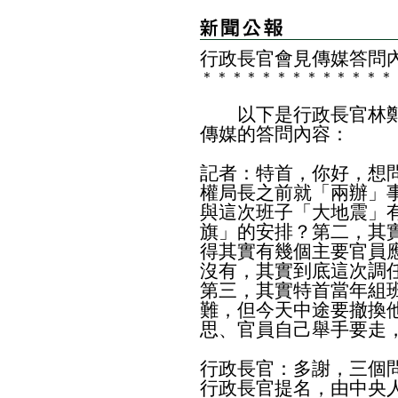
行政長官會見傳媒答問
＊
＊
＊
＊
＊
＊
＊
＊
＊
＊
＊
＊
＊
以下是行政長官林鄭
傳媒的答問內容：
記者：特首，你好，想
權局長之前就「兩辦」
與這次班子「大地震」
旗」的安排？第二，其
得其實有幾個主要官員
沒有，其實到底這次調
第三，其實特首當年組
難，但今天中途要撤換
思、官員自己舉手要走
行政長官：多謝，三個
行政長官提名，由中央