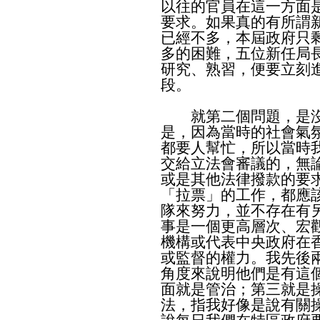
以往的官員在這一方面
要求。如果真的有所謂
已經不多，本屆政府只
多的困難，五位新任局
研究、熟習，便要立刻
段。
就第二個問題，是沒
是，因為當時的社會氣
都要人幫忙，所以當時
交給立法會審議的，無
或是其他法律撥款的要
「拉票」的工作，都應
隊來努力，並不存在有
事是一個更高層次、宏
機構或代表中央政府在
或監督的權力。我先後兩
角度來說明他們是有這
面就是管治；第三就是
法，指我好像是說有關