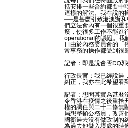
說每日我們在特區政府
括安排一些合約都要中
這樣的解法。我在說的
──是甚麼引致港澳辦
們立法會內有一個很重要
瘓，使很多工作不能進
operational的議
日由於內務委員會的「
常事務的操作都受到很
記者：即是說會否DQ郭
行政長官：我已經說過
糾正，我亦在此希望看
記者：想問其實為甚麼
令香港在疫情之後重拾
權的調任與二十二條無
局想整頓公務員，改善
國衞過去沒有做政制的
為過去他做入境處的時