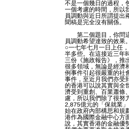
不是一個幾日的過程，
一個考慮的時間，所以
員調動與近日所謂提出
聞稿是完全沒有關係。
第二個題目，你問這
員調動希望達致的效果
○一七年七月一日上任
半多些。在這接近三年
三份《施政報告》，推
很多領域，無論是經濟
例事件引起很嚴重的社
事件，至近月我們亦受
的香港可以說其實與全
濟受到重創、百業蕭條
慮，所以我們除了很努
2,875億元的「保就
始在政府內部構思和規
港作為國際金融中心方
說，其實香港的金融優