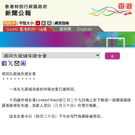
|
字型大小:
|
網頁指南
尋回九龍城失蹤女童
＊
＊
＊
＊
＊
＊
＊
＊
＊
一名在九龍城失蹤的外籍女童已被尋回。
十四歲外籍女童Lovejot Kaur於三月二十九日晚上於下鄉道一遊樂場最後
露面後便告失蹤，其家人翌日（三月三十日）向警方報案。
該名女童今日（四月二十日）下午在屯門海榮路被尋回。