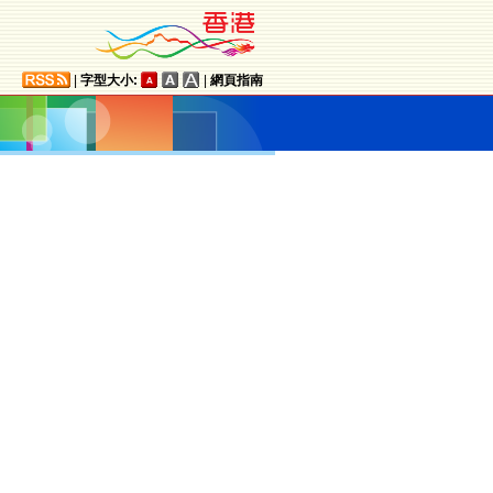
|
字型大小:
|
網頁指南