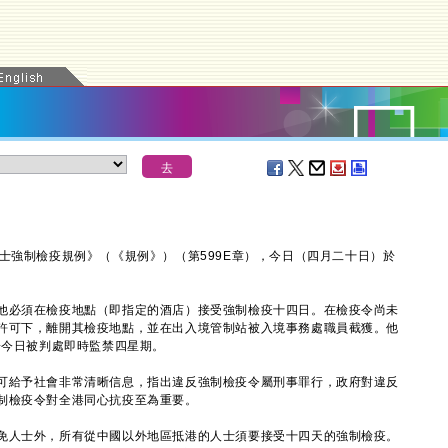
強制檢疫規例》（《規例》）（第599E章），今日（四月二十日）於
必須在檢疫地點（即指定的酒店）接受強制檢疫十四日。在檢疫令尚未
許可下，離開其檢疫地點，並在出入境管制站被入境事務處職員截獲。他
於今日被判處即時監禁四星期。
給予社會非常清晰信息，指出違反強制檢疫令屬刑事罪行，政府對違反
制檢疫令對全港同心抗疫至為重要。
人士外，所有從中國以外地區抵港的人士須要接受十四天的強制檢疫。