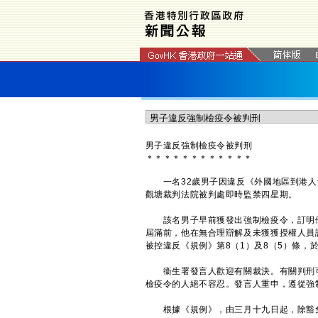
男子違反強制檢疫令被判刑
＊
＊
＊
＊
＊
＊
＊
＊
＊
＊
＊
＊
一名32歲男子因違反《外國地區到港人士
觀塘裁判法院被判處即時監禁四星期。
該名男子早前獲發出強制檢疫令，訂明他
屆滿前，他在無合理辯解及未獲獲授權人員
被控違反《規例》第8（1）及8（5）條，
衞生署發言人歡迎有關裁決。有關判刑可
檢疫令的人絕不容忍。發言人重申，遵從強
根據《規例》，由三月十九日起，除豁免