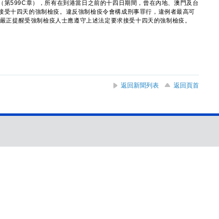
（第599C章），所有在到港當日之前的十四日期間，曾在內地、澳門及台
接受十四天的強制檢疫。違反強制檢疫令會構成刑事罪行，違例者最高可
署再次嚴正提醒受強制檢疫人士應遵守上述法定要求接受十四天的強制檢疫。
返回新聞列表
返回頁首