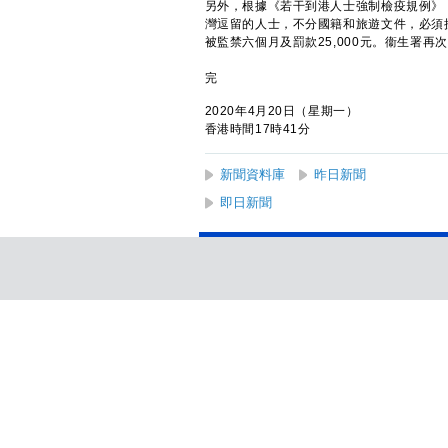
另外，根據《若干到港人士強制檢疫規例》
灣逗留的人士，不分國籍和旅遊文件，必須
被監禁六個月及罰款25,000元。衞生
完
2020年4月20日（星期一）
香港時間17時41分
新聞資料庫
昨日新聞
即日新聞