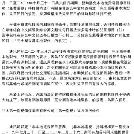
月一日至二○二○年十月三十一日共六個月期間，暫時豁免本地免費電視節目服
務（免費電視）持牌機構遵守有關在其綜合中文頻道播放「完全屬香港本地製
作」兒童節目的規定。持牌機構播放兒童節目的總時數將維持不變。
根據免費電視牌照的相關牌照條件，除非獲通訊局批准，否則持牌機構須
在每條綜合中文頻道及綜合英文頻道每日播放最多兩小時的兒童節目（註），
當中包括在綜合中文頻道每日播放不少於三十分鐘完全屬香港本地製作的兒童
節目（「完全屬香港本地製作」的規定）。
通訊局於二○二○年三月六日接獲香港電視娛樂提出豁免有關「完全屬香港
本地製作」兒童節目的要求，因為2019冠狀病毒病疫情影響到電視節目製作所
需的人手資源和設備。通訊局理解在2019冠狀病毒病疫情下廣播機構在電視節
目製作方面所面對的挑戰，豁免有關規定可讓廣播機構減少本地節目製作活
動，與政府提出保持社交距離的建議相符，有助減低在電視節目製作過程中傳
播2019冠狀病毒病的風險。不過，通訊局注意到在目前情況下，由於兒童因停
課和其他公眾場所關閉而須留在家中，因此對兒童節目有很大的需求。
基於上述情況，通訊局決定在持牌機構播放兒童節目的總時數維持不變的
大前提下，放寬有關該類節目「完全屬香港本地製作」的規定，為期六個月。
亞太第一衛視傳媒集團有限公司（第一衛視）違反牌照條件
－－－－－－－－－－－－－－－－－－－－－－－－－－
通訊局裁定「非本地電視節目服務」（非本地電視）持牌機構第一衛視在
二○一九年七月三十一日至二○二○年二月二十六日期間有頗長時間未能提供非