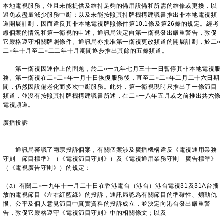
本地電視服務，並且未能提供及維持足夠的備用設備和所需的維修或更換，以
避免或盡量減少服務中斷；以及未能按照其持牌機構建議書推出非本地電視頻
道開展計劃，因而違反其非本地電視牌照條件第10.1條及第26條的規定。經考
慮個案的情況和第一衛視的申述，通訊局決定向第一衛視發出嚴重警告，敦促
它嚴格遵守相關牌照條件。通訊局亦批准第一衛視更改頻道的開展計劃，於二○
二○年十月至二○二二年十月期間逐步推出其餘的五條頻道。
第一衛視因運作上的問題，於二○一九年七月三十一日暫停其非本地電視服
務。第一衛視在二○二○年一月十日恢復服務後，直至二○二○年二月二十六日期
間，仍然因設備老化而多次中斷服務。此外，第一衛視現時只推出了一條節目
頻道，並沒有按照其持牌機構建議書所述，在二○一八年五月或之前推出共六條
電視頻道。
廣播投訴
————
通訊局審議了兩宗投訴個案，有關個案涉及廣播機構違反《電視通用業務
守則－節目標準》（《電視節目守則》）及《電視通用業務守則－廣告標準》
（《電視廣告守則》）的規定：
（a）有關二○一九年十一月二十日在香港電台（港台）港台電視31及31A台播
放的電視節目《左右紅藍綠》的投訴，通訊局認為有關節目的準確性、煽動仇
恨、公平及個人意見節目中真實資料的投訴成立，並決定向港台發出嚴重警
告，敦促它嚴格遵守《電視節目守則》中的相關條文；以及