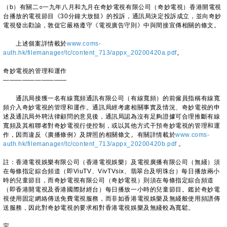
（b）有關二○一九年八月和九月在奇妙電視有限公司（奇妙電視）香港開電視
台播放的電視節目《30分鐘大放餸》的投訴，通訊局決定投訴成立，並向奇妙
電視發出勸諭，敦促它嚴格遵守《電視廣告守則》中與間接宣傳相關的條文。
上述個案詳情載於
www.coms-
auth.hk/filemanager/tc/content_713/appx_20200420a.pdf
。
奇妙電視的管理和運作
——————————
通訊局接獲一名有線寬頻通訊有限公司（有線寬頻）的前僱員指稱有線寬
頻介入奇妙電視的管理和運作。通訊局經考慮相關事實及情況、奇妙電視的申
述及通訊局外聘法律顧問的意見後，通訊局認為沒有足夠證據可合理推斷有線
寬頻及其相聯者對奇妙電視行使控制，或以其他方式干預奇妙電視的管理和運
作，因而違反《廣播條例》及牌照的相關條文。有關詳情載於
www.coms-
auth.hk/filemanager/tc/content_713/appx_20200420b.pdf
。
註：香港電視娛樂有限公司（香港電視娛樂）及電視廣播有限公司（無綫）須
在每條指定綜合頻道（即ViuTV、VivTVsix、翡翠台及明珠台）每日播放兩小
時的兒童節目，而奇妙電視有限公司（奇妙電視）則須在每條指定綜合頻道
（即香港開電視及香港國際財經台）每日播放一小時的兒童節目。鑑於奇妙電
視使用固定網絡傳送免費電視服務，而非如香港電視娛樂及無綫般使用頻譜傳
送服務，因此對奇妙電視的要求相對香港電視娛樂及無綫較為寬鬆。
完