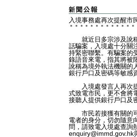
入境事務處再次提醒市
＊
＊
＊
＊
＊
＊
＊
＊
＊
＊
＊
＊
＊
就近日多宗涉及訛稱
話騙案，入境處十分關
持緊密聯繫。有騙案的
錄語音來電，指其將被
訛稱為境外執法機關的
銀行戶口及密碼等敏感
入境處發言人再次提
式致電市民，更不會將
接聽人提供銀行戶口及
市民若接獲有關的可
電者的身分，切勿隨意
問，請致電入境處查詢熱線
enquiry@immd.gov.hk