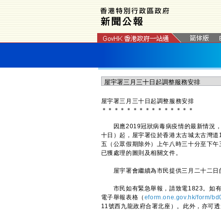
屋宇署三月三十日起調整服務安排
＊
＊
＊
＊
＊
＊
＊
＊
＊
＊
＊
＊
＊
＊
＊
因應2019冠狀病毒病疫情的最新情況，
十日）起，屋宇署位於香港太古城太古灣道
五（公眾假期除外）上午八時三十分至下午
已獲處理的圖則及相關文件。
屋宇署會繼續為市民提供三月二十二日
市民如有緊急舉報，請致電1823。如有
電子舉報表格（
eform.one.gov.hk/form/bd
11號西九龍政府合署北座）。此外，亦可透