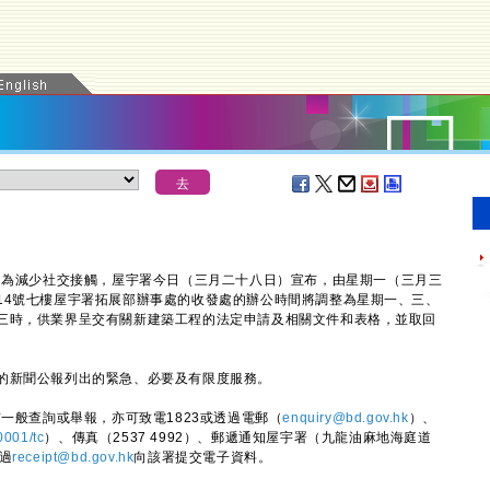
為減少社交接觸，屋宇署今日（三月二十八日）宣布，由星期一（三月三
14號七樓屋宇署拓展部辦事處的收發處的辦公時間將調整為星期一、三、
三時，供業界呈交有關新建築工程的法定申請及相關文件和表格，並取回
的新聞公報列出的緊急、必要及有限度服務。
一般查詢或舉報，亦可致電1823或透過電郵（
enquiry@bd.gov.hk
）、
0001/tc
）、傳真（2537 4992）、郵遞通知屋宇署（九龍油麻地海庭道
過
receipt@bd.gov.hk
向該署提交電子資料。