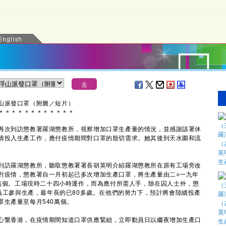
山派發口罩（附圖／短片）
＊
＊
＊
＊
＊
＊
＊
＊
＊
＊
＊
＊
次到訪懲教署羅湖懲教所，視察增加口罩生產量的情況，並感謝該署休
情投入生產工作，應付疫情期間對口罩的殷切需求。她其後到天水圍和流
訪羅湖懲教所，聽取懲教署署長胡英明介紹羅湖懲教所在原有工場旁改
對疫情，懲教署自一月初起已多次增加生產口罩，將生產量由二○一九年
0萬個。工場現時二十四小時運作，而為應付所需人手，除在囚人士外，懲
任義工參與生產，最年長的已80多歲。在他們的努力下，預計將會陸續投產
生產量至每月540萬個。
繋香港，在疫情期間知道口罩供應緊絀，立即動員日以繼夜增加生產口