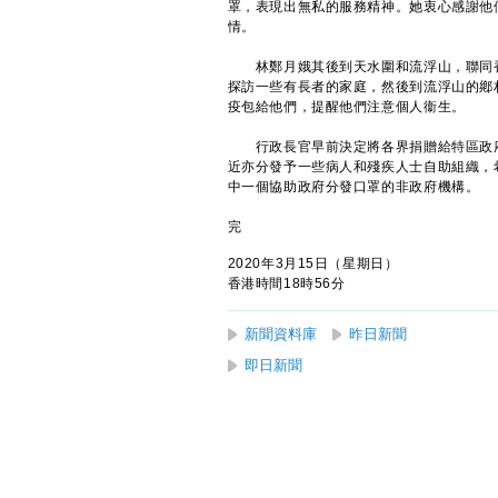
罩，表現出無私的服務精神。她衷心感謝他
情。
林鄭月娥其後到天水圍和流浮山，聯同香
探訪一些有長者的家庭，然後到流浮山的鄕
疫包給他們，提醒他們注意個人衞生。
行政長官早前決定將各界捐贈給特區政府
近亦分發予一些病人和殘疾人士自助組織，
中一個協助政府分發口罩的非政府機構。
完
2020年3月15日（星期日）
香港時間18時56分
新聞資料庫
昨日新聞
即日新聞