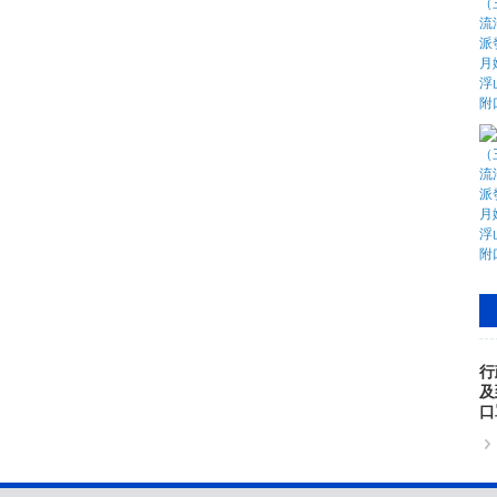
行
及
口