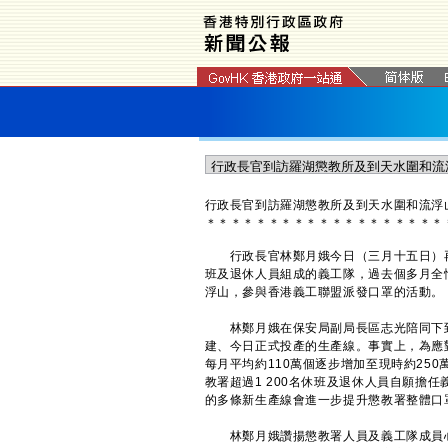
行政長官到訪羅湖懲教所及到天水圍和流浮
＊
＊
＊
＊
＊
＊
＊
＊
＊
＊
＊
＊
＊
＊
＊
＊
＊
＊
＊
行政長官林鄭月娥今日（三月十五日）再
班及退休人員組成的義工隊，過去個多月全
浮山，參與香港義工聯盟派發口罩的活動。
林鄭月娥在保安局副局長區志光陪同下到
建、今日正式投產的生產線。事實上，為應
每月平均約110萬個逐步增加至現時約25
教署超過1 200名休班及退休人員自願擔
的多條新生產線會進一步提升懲教署整體口罩
林鄭月娥讚揚懲教署人員及義工隊成員心