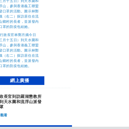
網上廣播
政長官到訪羅湖懲教所
到天水圍和流浮山派發
罩
觀看