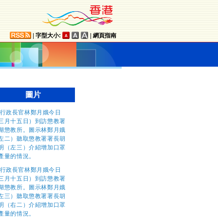
|
字型大小:
|
網頁指南
圖片