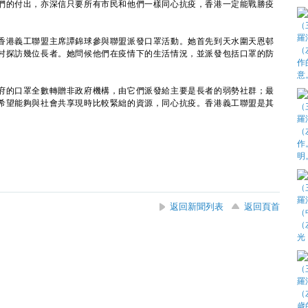
們的付出，亦深信只要所有市民和他們一樣同心抗疫，香港一定能戰勝疫
港義工聯盟主席譚錦球參與聯盟派發口罩活動。她首先到天水圍天恩邨
村探訪幾位長者。她問候他們在疫情下的生活情況，並派發包括口罩的防
的口罩全數轉贈非政府機構，由它們派發給主要是長者的弱勢社群；最
希望能夠與社會共享現時比較緊絀的資源，同心抗疫。香港義工聯盟是其
返回新聞列表
返回頁首