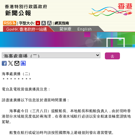
|
字型大小:
|
網頁指南
海事處廣播（二）
＊
＊
＊
＊
＊
＊
＊
＊
電台及電視當值廣播員注意：
請盡速廣播以下信息並於適當時間重播：
海事處今日（三月八日）提醒船長、本地船長和船舶負責人，由於現時香
港部分水域能見度低於兩海浬，在香港水域航行必須以安全航速並極度謹慎地
駕駛。
船隻在航行或碇泊時均須按照國際海上避碰規則發出適當聲號。