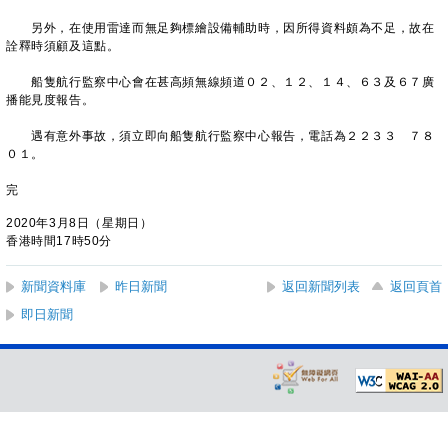
另外，在使用雷達而無足夠標繪設備輔助時，因所得資料頗為不足，故在
詮釋時須顧及這點。
船隻航行監察中心會在甚高頻無線頻道０２、１２、１４、６３及６７廣
播能見度報告。
遇有意外事故，須立即向船隻航行監察中心報告，電話為２２３３ ７８
０１。
完
2020年3月8日（星期日）
香港時間17時50分
新聞資料庫
昨日新聞
返回新聞列表
返回頁首
即日新聞