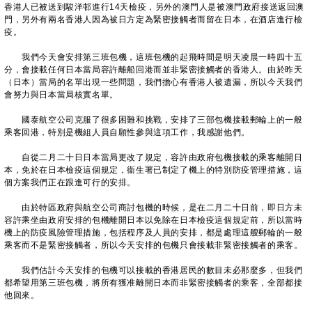
香港人已被送到駿洋邨進行14天檢疫，另外的澳門人是被澳門政府接送返回澳
門，另外有兩名香港人因為被日方定為緊密接觸者而留在日本，在酒店進行檢
疫。
我們今天會安排第三班包機，這班包機的起飛時間是明天凌晨一時四十五
分，會接載任何日本當局容許離船回港而並非緊密接觸者的香港人。由於昨天
（日本）當局的名單出現一些問題，我們擔心有香港人被遺漏，所以今天我們
會努力與日本當局核實名單。
國泰航空公司克服了很多困難和挑戰，安排了三部包機接載郵輪上的一般
乘客回港，特別是機組人員自願性參與這項工作，我感謝他們。
自從二月二十日日本當局更改了規定，容許由政府包機接載的乘客離開日
本，免於在日本檢疫這個規定，衞生署已制定了機上的特別防疫管理措施，這
個方案我們正在跟進可行的安排。
由於特區政府與航空公司商討包機的時候，是在二月二十日前，即日方未
容許乘坐由政府安排的包機離開日本以免除在日本檢疫這個規定前，所以當時
機上的防疫風險管理措施，包括程序及人員的安排，都是處理這艘郵輪的一般
乘客而不是緊密接觸者，所以今天安排的包機只會接載非緊密接觸者的乘客。
我們估計今天安排的包機可以接載的香港居民的數目未必那麼多，但我們
都希望用第三班包機，將所有獲准離開日本而非緊密接觸者的乘客，全部都接
他回來。