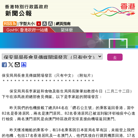
|
字型大小:
|
網頁指南
保安局局長會見傳媒開場發言（只有中文）（附短片）
＊
＊
＊
＊
＊
＊
＊
＊
＊
＊
＊
＊
＊
＊
＊
＊
＊
＊
＊
＊
＊
＊
＊
＊
保安局局長李家超和食物及衞生局局長陳肇始教授今日（二月二十二日）
下午在添馬政府總部會見傳媒。以下是李家超的開場發言：
昨天我們的包機接載了總共84名在「鑽石公主號」的乘客返回香港，當中
82名是香港居民，兩名是澳門居民。82名香港居民已被送到駿洋邨檢疫中心進
行檢疫，兩名澳門居民是由澳門特區政府安排直接由機場返回澳門。
昨天獲准離船的乘客中，有18名乘客因日本當局名單有誤，未能登上我們
的包機，包括17名香港居民及一名澳門人，他們其後自行購買機票回港。17名