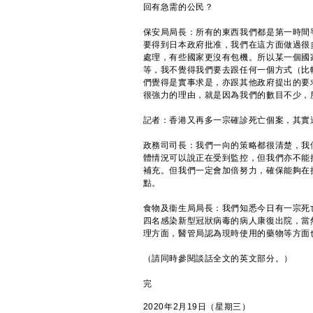
回有急需的公民？
保安局局長：所有的東西我們都是第一時間
要得到日本政府批准，我們在這方面做過很
處理，有些國家更沒有包機。所以某一個國
等，我不覺得我們要去跟任何一個方式（比
們覺得是實事求是，亦跟其他政府提出的要
很強力的理由，就是因為我們的數目不少，
記者：香港又再多一宗確診死亡個案，其實
政務司司長：我們一向的策略都很清楚，我
體情況可以說正在受到監控，但我們亦不能
補充。但我們一定會加倍努力，確保能夠在
點。
食物及衞生局局長：我們知悉今日有一宗死
四名感染新型冠狀病毒的病人康復出院，當
理方面，醫管局認為現時使用的藥物等方面
（請同時參閱談話全文的英文部分。）
完
2020年2月19日（星期三）