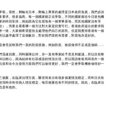
爭取，當然，郵輪在日本，郵輪上乘客的處理是日本政府負責，我們必須
多要求、很多協商。每一個國家都正在爭取，不同的國家都在今日派包機
家的特別安排，例如因為它在當地有一個軍事基地，而其他國家沒有等
較），而要去看看哪一個方法對大家是切實可行。香港政府提出的要求我
求一致，大家都希望盡快去處理他們自己的居民。但是我覺得香港有一個
所以越早處理了這個數目，對於我們當然有需要，對當地亦是好的。
這會否反映我們一直的防疫措施，例如防疫、檢疫做得不足或是做錯……
們迅速回應，同時嚴陣以待，亦一直有專家給予意見和建議，所以目前整
掉以輕心，因為始終有社區感染的情況出現，所以我請食衞局局長作一個
抗疫和在今次疫情方面我們可以做得更好，我們一定會爭取機會做得好一
亡個案，在臨床治理方面，醫管局表示有很多個案情況穩定，而昨日共有
然現時亦有些病人情況穩定，每宗個案也有不同的情況。因此，在臨床治
也是有效的。