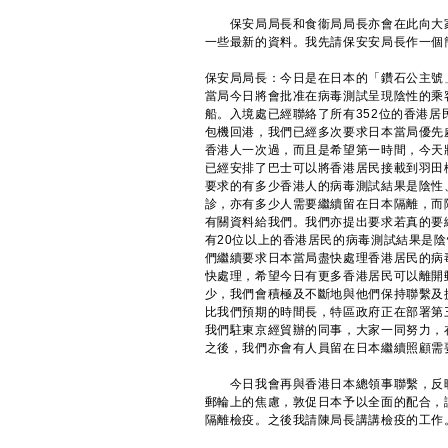
保安局局長和食衞局局長亦會在此向大家
一些最新的資料。我先請保安安局長作一個
保安局局長：今日是在日本的「鑽石公主號
當局今日將會批准在病毒測試呈現陰性的乘
船。入境處已經聯絡了所有352位的香港居
包機回港，我們已經多次要求日本當局優先
香港人一次過，而且是希望第一時間，今天
已經安排了巴士可以將香港居民接載到羽田
要求的有多少香港人的病毒測試結果是陰性
診，亦有多少人需要繼續留在日本隔離，而
有關資料給我們。我們亦提出要求若真的要
有20位以上的香港居民的病毒測試結果是
們繼續要求日本當局盡快處理香港居民的病
快處理，希望今日有更多香港居民可以離開
少，我們會積極及不斷地與他們保持聯繫及
比我們預期的時間長，特區政府正在部署第
我們駐東京經貿辦的同事，大家一同努力，
之後，我們亦會有人員留在日本繼續照顧需
今日我會再與香港日本總領事聯繫，反映
郵輪上的焦慮，敦促日本予以全面的配合，
隔離檢疫。之後我請陳局長講講檢疫的工作