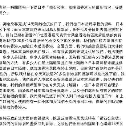
第一時間匯報一下從日本「鑽石公主」號接回香港人的最新情況，提供
簡介。
」郵輪乘客完成14天隔離檢疫的日子，我們從日本當局掌握的資料，日本
客下船，而日本當局亦表示因為人數眾多，會分批及分日期去處理乘客下
民，目前已經有超過200位香港居民表示會乘坐香港特區政府提供的免費
處理我們300多位香港居民的檢疫及下船的安排。我們的目標希望將所有
將所有香港人撤離日本返回香港。交通方面，我們很感謝我國駐日大使館
機場，日本當局雖然正在努力，但有很多資料未能提供給我們，包括我們
、多少人是陽性、多少人是緊密接觸者，因為我們已經有53位香港居民確
隔離的方法，有多少人在船上隔離還是在陸上隔離？日本當局都未能提供
繼續在日本隔離，應該讓香港居民在陸上隔離。目前我們得到的資料是已
陰性的，所以我相信在今天來說這20多位香港居民應該可以被批准下船，我
毒測試結果，我們會經入境處及保安局繼續與日本當局跟進，敦促他們盡
郵輪。我們的目標希望爭取在今天完成（離開），但日本當局可處理多
提出要求。由於現時日本當局是分批處理，以及他們處理所有乘客的時間
三部包機的需要，我們現時已派了約70人到日本全程投入這個工作，加上
在駐日的大使館亦有一個小隊加入我們今次的撤回工作。撤離的行動完畢
要幫助的香港人。
特區政府這方面的實質要求，以及反映香港居民現時在「鑽石公主號」
讓我們的香港居民盡快回到香港，之後他們會被送到隔離中心繼續14天的
。