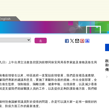
政
日）上午出席立法會急切質詢前聯同保安局局長李家超及食物及衞生局
和
傳
病毒疫情發生以來，特區政府一直緊貼疫情發展，我們是按着迅速應變、
據我們專家的建議和意見，實施了果斷和合適的措施，作出全面部署，全
在衞生監察、強制檢疫、隔離治療、健康申報、出境篩查，以及減少香港
就是支援我們前線醫護人員的工作，以及提供足夠防護裝備方面，我們都
特別會議解答議員對於疫情的問題，亦是可以讓大家一起有一個很好的
疫、防疫方面工作的最新進度。