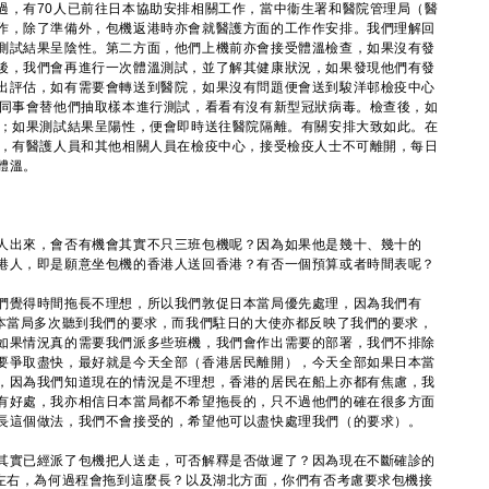
過，有70人已前往日本協助安排相關工作，當中衞生署和醫院管理局（醫
作，除了準備外，包機返港時亦會就醫護方面的工作作安排。我們理解回
測試結果呈陰性。第二方面，他們上機前亦會接受體溫檢查，如果沒有發
後，我們會再進行一次體溫測試，並了解其健康狀況，如果發現他們有發
出評估，如有需要會轉送到醫院，如果沒有問題便會送到駿洋邨檢疫中心
署同事會替他們抽取樣本進行測試，看看有沒有新型冠狀病毒。檢查後，如
疫；如果測試結果呈陽性，便會即時送往醫院隔離。有關安排大致如此。在
排，有醫護人員和其他相關人員在檢疫中心，接受檢疫人士不可離開，每日
體溫。
人出來，會否有機會其實不只三班包機呢？因為如果他是幾十、幾十的
港人，即是願意坐包機的香港人送回香港？有否一個預算或者時間表呢？
們覺得時間拖長不理想，所以我們敦促日本當局優先處理，因為我們有
日本當局多次聽到我們的要求，而我們駐日的大使亦都反映了我們的要求，
如果情況真的需要我們派多些班機，我們會作出需要的部署，我們不排除
要爭取盡快，最好就是今天全部（香港居民離開），今天全部如果日本當
，因為我們知道現在的情況是不理想，香港的居民在船上亦都有焦慮，我
有好處，我亦相信日本當局都不希望拖長的，只不過他們的確在很多方面
長這個做法，我們不會接受的，希望他可以盡快處理我們（的要求）。
其實已經派了包機把人送走，可否解釋是否做遲了？因為現在不斷確診的
人左右，為何過程會拖到這麼長？以及湖北方面，你們有否考慮要求包機接