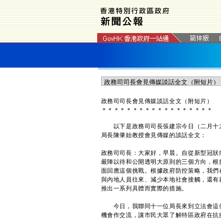
政務司司長會見傳媒談話全文（附短片）
＊
＊
＊
＊
＊
＊
＊
＊
＊
＊
＊
＊
＊
＊
＊
＊
＊
＊
以下是政務司司長張建宗今日（二月十九
局長陳肇始教授會見傳媒的談話全文：
政務司司長：大家好，早晨。自從新型冠狀
嚴陣以待和公開透明大原則的三個方向，根
面回應這個挑戰。根據政府防控策略，我們
與內地人員往來、減少本地社會接觸，還有
推出一系列具體而實際的措施。
今日，我聯同十一位局長來到立法會這個
機會作交流，讓市民大眾了解特區政府在抗