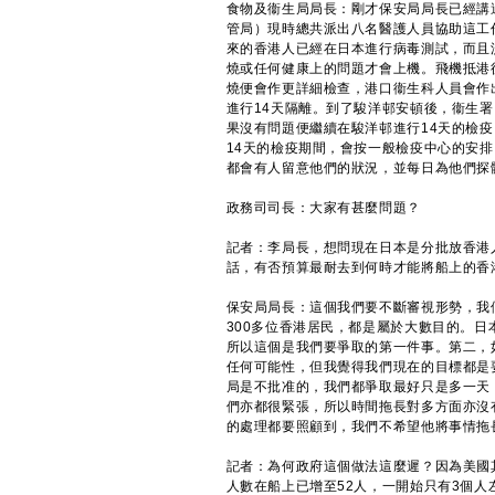
食物及衞生局局長：剛才保安局局長已經講
管局）現時總共派出八名醫護人員協助這工
來的香港人已經在日本進行病毒測試，而且
燒或任何健康上的問題才會上機。飛機抵港
燒便會作更詳細檢查，港口衞生科人員會作
進行14天隔離。到了駿洋邨安頓後，衞生
果沒有問題便繼續在駿洋邨進行14天的檢
14天的檢疫期間，會按一般檢疫中心的安
都會有人留意他們的狀況，並每日為他們探
政務司司長：大家有甚麼問題？
記者：李局長，想問現在日本是分批放香港
話，有否預算最耐去到何時才能將船上的香
保安局局長：這個我們要不斷審視形勢，我
300多位香港居民，都是屬於大數目的。
所以這個是我們要爭取的第一件事。第二，
任何可能性，但我覺得我們現在的目標都是
局是不批准的，我們都爭取最好只是多一天
們亦都很緊張，所以時間拖長對多方面亦沒
的處理都要照顧到，我們不希望他將事情拖
記者：為何政府這個做法這麼遲？因為美國
人數在船上已增至52人，一開始只有3個