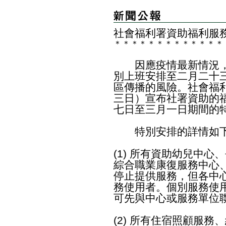
社會福利署資助福利服
＊
＊
＊
＊
＊
＊
＊
＊
＊
＊
＊
＊
＊
因應疫情最新情況，
別上班安排至二月二十
區傳播的風險。社會福
三日）宣布社署資助的
七日至三月一日期間的
特別安排的詳情
(1) 所有資助幼兒中
綜合職業康復服務中心
停止提供服務，但各中
務使用者。個別服務使
可先與中心或服務單位
(2) 所有住宿照顧服