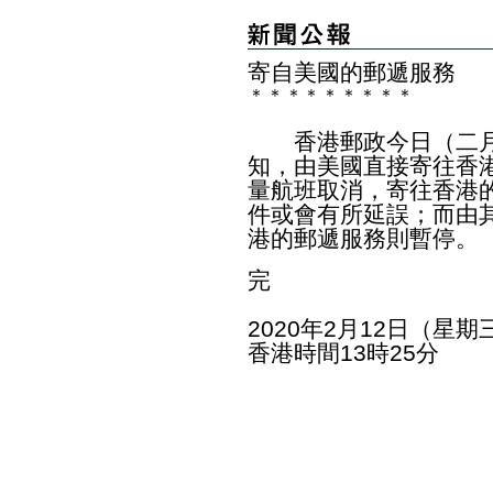
寄自美國的郵遞服務
＊
＊
＊
＊
＊
＊
＊
＊
＊
香港郵政今日（二月
知，由美國直接寄往香
量航班取消，寄往香港
件或會有所延誤；而由
港的郵遞服務則暫停。
完
2020年2月12日（星期
香港時間13時25分