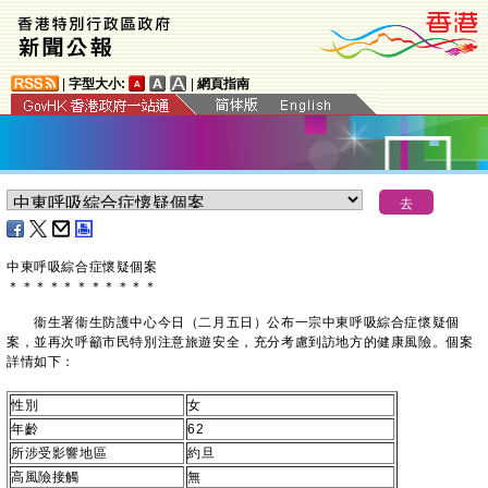
|
字型大小:
|
網頁指南
中東呼吸綜合症懷疑個案
＊
＊
＊
＊
＊
＊
＊
＊
＊
＊
＊
衞生署衞生防護中心今日（二月五日）公布一宗中東呼吸綜合症懷疑個
案，並再次呼籲市民特別注意旅遊安全，充分考慮到訪地方的健康風險。個案
詳情如下：
性別
女
年齡
62
所涉受影響地區
約旦
高風險接觸
無