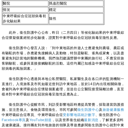
醫院
瑪嘉烈醫院
情況
穩定
中東呼吸綜合症冠狀病毒初
陰性
步化驗結果
此外，衞生防護中心公布，昨日（二月四日）等候化驗結果的中東呼吸綜
合症懷疑個案經初步化驗後，證實對中東呼吸綜合症冠狀病毒呈陰性反應。
衞生防護中心發言人說：「到中東地區的外遊人士應避免到農場、農莊或
有駱駝的市場，亦應避免接觸病人及動物，特別是駱駝、雀鳥或家禽，以及盡
量避免到訪當地的醫療機構。我們強烈建議營辦中東團的旅行社，不應安排旅
客騎駱駝，或參與直接接觸駱駝的活動。這些均屬已知感染中東呼吸綜合症冠
狀病毒的風險因素。」
衞生防護中心透過與本地公私營醫院、私家醫生及在各口岸的監測機制一
直進行。入境旅客及市民如最近曾到訪中東地區，並於14日內出現相關病徵，
會被列為中東呼吸綜合症懷疑個案處理，並送往公立醫院接受隔離治療，直至
樣本對中東呼吸綜合症冠狀病毒呈陰性反應為止。
衞生防護中心提醒市民，到訪受影響地區時應提高警覺，採取適當防護措
施，並注意個人、食物及環境衞生。市民可參閱
衞生防護中心
及
旅遊健康服務
中東呼吸綜合症專頁、中東呼吸綜合症
受影響地區統計數字
、衞生防護中心
Facebook專頁
及
YouTube頻道
，以及世界衞生組織
最新消息
，了解更多資料
及健康建議。接待團友到外地旅遊的領隊及導遊應參閱衞生防護中心就對中東