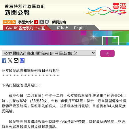
|
字型大小:
|
網頁指南
公立醫院武漢相關病例每日呈報數字
＊
＊
＊
＊
＊
＊
＊
＊
＊
＊
＊
＊
＊
＊
＊
＊
下稿代醫院管理局發出：
截至今日（二月五日）中午十二時，公立醫院向衞生署通報了於過去24小
時，共接收62名（23男39女、年齡由6個月至93歲）符合「嚴重新型傳染性病
原體呼吸系統病」呈報準則的病人，並將樣本進行化驗。目前仍有84人留院接
受隔離。
醫院管理局會繼續與衞生防護中心保持緊密聯繫，監察最新的發展，並適
時向公眾及醫護人員提供最新資訊。