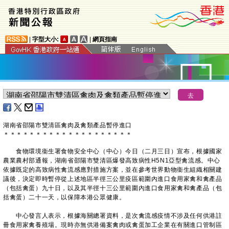
|
字型大小:
|
網頁指南
湖南省邵陽市雙清區禽肉及禽類產品暫停進口
＊
＊
＊
＊
＊
＊
＊
＊
＊
＊
＊
＊
＊
＊
＊
＊
＊
＊
＊
＊
​食物環境衞生署食物安全中心（中心）今日（二月三日）宣布，根據國家
農業農村部通報，湖南省邵陽市雙清區爆發高致病性H5N1亞型禽流感。中心
依據既定的高致病性禽流感應對措施方案，並在參考世界動物衞生組織相關建
議後，決定即時暫停從上述地區半徑三公里疫區範圍內進口食用家禽和禽產品
（包括禽蛋）九十日，以及其半徑十三公里範圍內進口食用家禽和禽產品（包
括禽蛋）二十一天，以保障本港公眾健康。
中心發言人表示，根據海關總署資料，是次禽流感疫情不涉及任何供港註
冊食用家禽養殖場。現時亦無供港備案禽肉或禽蛋加工企業在有關進口管制區