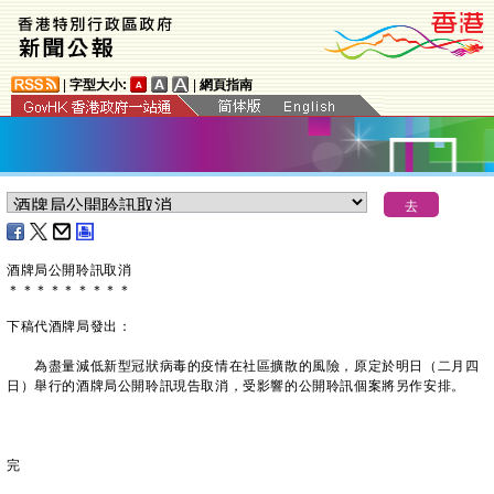
|
字型大小:
|
網頁指南
酒牌局公開聆訊取消
＊
＊
＊
＊
＊
＊
＊
＊
＊
下稿代酒牌局發出：
為盡量減低新型冠狀病毒的疫情在社區擴散的風險，原定於明日（二月四
日）舉行的酒牌局公開聆訊現告取消，受影響的公開聆訊個案將另作安排。
完